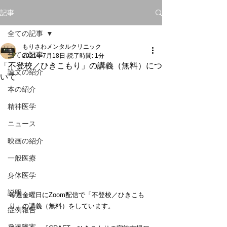
記事
全ての記事
もりさわメンタルクリニック
全ての記事
2021年7月18日
読了時間: 1分
「不登校／ひきこもり」の講義（無料）につ
論文の紹介
いて
本の紹介
精神医学
ニュース
映画の紹介
一般医療
身体医学
説明
毎週金曜日にZoom配信で「不登校／ひきこも
り」の講義（無料）をしています。
症例報告