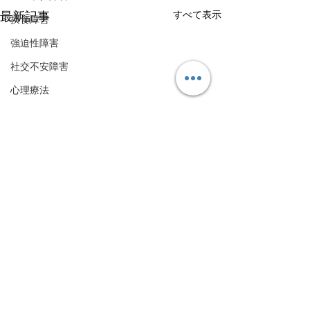
すべて表示
最新記事
摂食障害
強迫性障害
社交不安障害
心理療法
PTSD（心的外傷後ストレス障害）
睡眠障害
ADHD
双極性感情障害
恐怖症
パーソナリティ障害
疼痛
運動
コメント
TMS