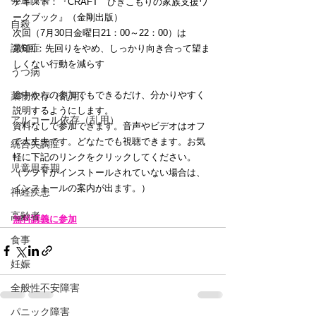
発達障害
テキスト：『CRAFT　ひきこもりの家族支援ワ
ークブック』（金剛出版）
自殺
次回（7月30日金曜日21：00～22：00）は
認知症
第6回：先回りをやめ、しっかり向き合って望ま
しくない行動を減らす
うつ病
途中からの参加でもできるだけ、分かりやすく
薬物依存（乱用）
説明するようにします。
アルコール依存（乱用）
資料なしで参加できます。音声やビデオはオフ
で大丈夫です。どなたでも視聴できます。お気
統合失調症
軽に下記のリンクをクリックしてください。
児童思春期
（ソフトがインストールされていない場合は、
インストールの案内が出ます。）
神経疾患
高齢者
無料講義に参加
食事
妊娠
全般性不安障害
パニック障害