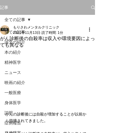
記事
全ての記事
もりさわメンタルクリニック
全ての記事
2021年11月13日
読了時間: 1分
がん診断後の自殺率は収入や環境要因によっ
論文の紹介
ても異なる
本の紹介
精神医学
ニュース
映画の紹介
一般医療
身体医学
説明
がんの診断後には自殺が増加することが以前か
ら指摘されてきました。
症例報告