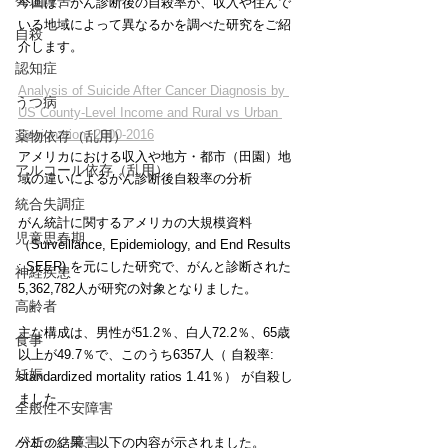
発達障害
今回は、がん診断後の自殺率が、収入や住んで
いる地域によって異なるかを調べた研究をご紹
自殺
介します。
認知症
Analysis of Suicide After Cancer Diagnosis by 
うつ病
US County-Level Income and Rural vs Urban 
Designation, 2000-2016
薬物依存（乱用）
アメリカにおける収入や地方・都市（田園）地
アルコール依存（乱用）
域の違いによるがん診断後自殺率の分析
統合失調症
がん統計に関するアメリカの大規模資料
児童思春期
（Surveillance, Epidemiology, and End Results 
: SEER) を元にした研究で、がんと診断された
神経疾患
5,362,782人が研究の対象となりました。
高齢者
主な構成は、男性が51.2％、白人72.2％、65歳
食事
以上が49.7％で、このうち6357人（ 自殺率: 
妊娠
standardized mortality ratios 1.41％） が自殺し
ました
全般性不安障害
パニック障害
分析の結果、以下の内容が示されました。