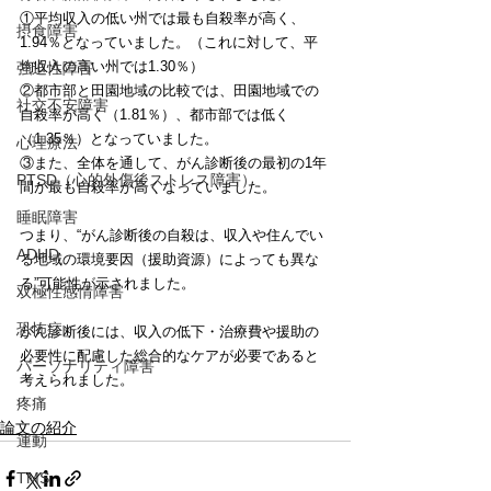
①平均収入の低い州では最も自殺率が高く、
摂食障害
1.94％となっていました。（これに対して、平
均収入の高い州では1.30％）
強迫性障害
②都市部と田園地域の比較では、田園地域での
社交不安障害
自殺率が高く（1.81％）、都市部では低く
（1.35％）となっていました。
心理療法
③また、全体を通して、がん診断後の最初の1年
PTSD（心的外傷後ストレス障害）
間が最も自殺率が高くなっていました。
睡眠障害
つまり、“がん診断後の自殺は、収入や住んでい
ADHD
る地域の環境要因（援助資源）によっても異な
る”可能性が示されました。
双極性感情障害
恐怖症
がん診断後には、収入の低下・治療費や援助の
必要性に配慮した総合的なケアが必要であると
パーソナリティ障害
考えられました。
疼痛
論文の紹介
運動
TMS