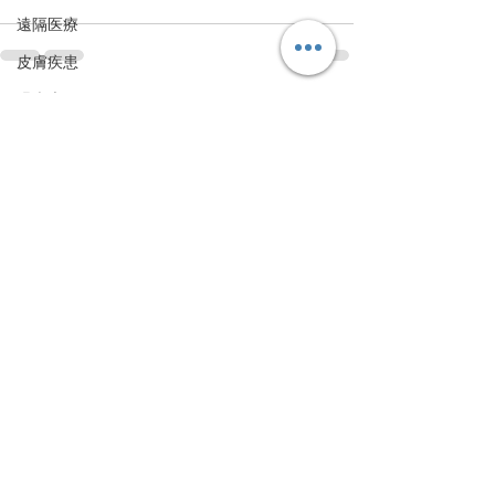
遠隔医療
皮膚疾患
眼疾患
すべて表示
最新記事
腸内環境
脳刺激療法（電気・磁気含む）
パンデミック
統合失調感情障害
片頭痛
新型コロナウィルス感染症
動物
喫煙
不登校
線維性筋痛症