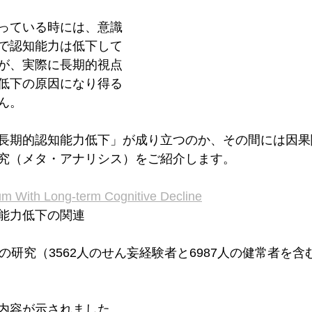
っている時には、意識
で認知能力は低下して
が、実際に長期的視点
低下の原因になり得る
ん。
長期的認知能力低下」が成り立つのか、その間には因果
究（メタ・アナリシス）をご紹介します。
ium With Long-term Cognitive Decline
能力低下の関連
の研究（3562人のせん妄経験者と6987人の健常者を
内容が示されました。