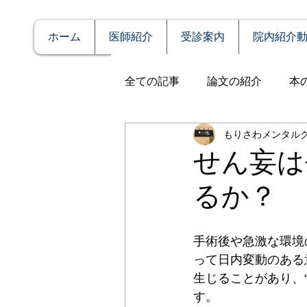
ホーム
医師紹介
受診案内
院内紹介
全ての記事
論文の紹介
本
もりさわメンタル
説明
症例報告
発達障
せん妄は
るか？
アルコール依存（乱用）
手術後や急激な環境
全般性不安障害
パニック
って日内変動のある
生じることがあり、
す。
PTSD（心的外傷後ストレス障