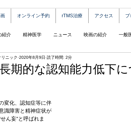
動画
オンライン予約
rTMS治療
アクセス
ブ
の紹介
精神医学
ニュース
映画の紹介
一般
クリニック
2020年8月9日
読了時間: 2分
害
自殺
認知症
うつ病
薬物依存（乱用）
長期的な認知能力低下に
統合失調症
児童思春期
神経疾患
高齢者
食
の変化、認知症等に伴
障害
摂食障害
強迫性障害
社交不安障害
心
意識障害と精神症状が
“せん妄”と呼ばれま
害）
睡眠障害
ADHD