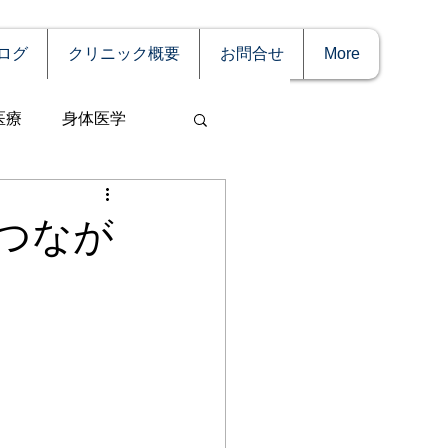
ログ
クリニック概要
お問合せ
More
医療
身体医学
つなが
事
妊娠
理療法