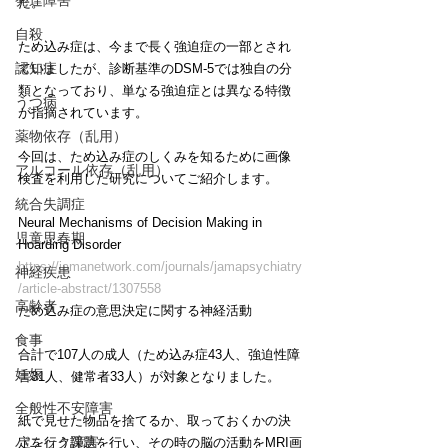
発達障害
た。
自殺
ため込み症は、今まで長く強迫症の一部とされ
認知症
ていましたが、診断基準のDSM-5では独自の分
類となっており、単なる強迫症とは異なる特徴
うつ病
が指摘されています。
薬物依存（乱用）
今回は、ため込み症のしくみを知るために画像
アルコール依存（乱用）
検査を利用した研究についてご紹介します。
統合失調症
Neural Mechanisms of Decision Making in 
児童思春期
Hoarding Disorder
https://jamanetwork.com/journals/jamapsychiatry
神経疾患
/article-abstract/1307558
高齢者
ため込み症の意思決定に関する神経活動
食事
合計で107人の成人（ため込み症43人、強迫性障
妊娠
害31人、健常者33人）が対象となりました。
全般性不安障害
紙で見せた物品を捨てるか、取っておくかの決
パニック障害
定を行う課題を行い、その時の脳の活動をMRI画