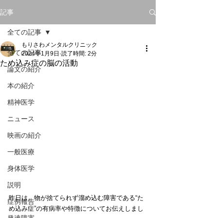
記事
全ての記事
もりさわメンタルクリニック
全ての記事
2024年1月9日
読了時間: 2分
ため込み症の脳の活動
論文の紹介
本の紹介
精神医学
ニュース
映画の紹介
一般医療
身体医学
説明
昨日は、物が捨てられず溜め込む障害である“た
症例報告
め込み症”の有病率や特徴についてお伝えしまし