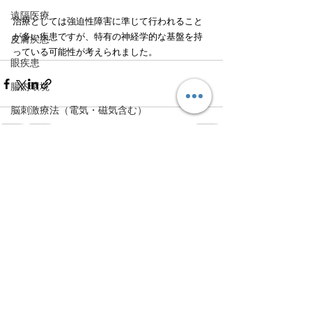
遠隔医療
治療としては強迫性障害に準じて行われること
が多い疾患ですが、特有の神経学的な基盤を持
皮膚疾患
っている可能性が考えられました。
眼疾患
腸内環境
脳刺激療法（電気・磁気含む）
パンデミック
統合失調感情障害
すべて表示
最新記事
片頭痛
新型コロナウィルス感染症
動物
喫煙
不登校
線維性筋痛症