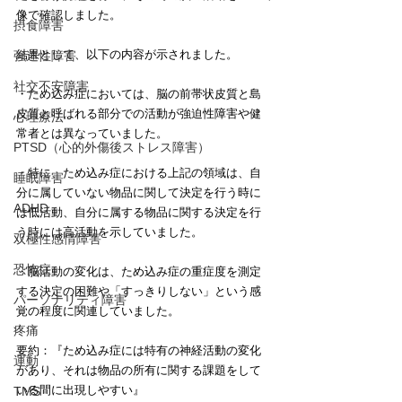
像で確認しました。
摂食障害
結果として、以下の内容が示されました。
強迫性障害
社交不安障害
・ため込み症においては、脳の前帯状皮質と島
皮質と呼ばれる部分での活動が強迫性障害や健
心理療法
常者とは異なっていました。
PTSD（心的外傷後ストレス障害）
・特に、ため込み症における上記の領域は、自
睡眠障害
分に属していない物品に関して決定を行う時に
ADHD
は低活動、自分に属する物品に関する決定を行
う時には高活動を示していました。
双極性感情障害
恐怖症
・脳活動の変化は、ため込み症の重症度を測定
する決定の困難や「すっきりしない」という感
パーソナリティ障害
覚の程度に関連していました。
疼痛
要約：『ため込み症には特有の神経活動の変化
運動
があり、それは物品の所有に関する課題をして
いる間に出現しやすい』
TMS