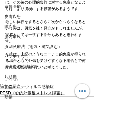
は、その後の心理的負荷に対する免疫となるよ
遠隔医療
りは、より脆弱にする影響があるようです。
皮膚疾患
厳しい体験をするとさらに次からつらくなると
眼疾患
いうのは、勇気を挫く見方かもしれませんが、
実感としては一致する部分もあると思われま
腸内環境
す。
脳刺激療法（電気・磁気含む）
今後は、上記のようなニーチェ的免疫が得られ
パンデミック
る場合と心的外傷を受けやすくなる場合とで何
統合失調感情障害
が異なるのか知りたいと考えました。
片頭痛
#PTSD
論文の紹介
新型コロナウィルス感染症
PTSD（心的外傷後ストレス障害）
動物
喫煙
不登校
線維性筋痛症