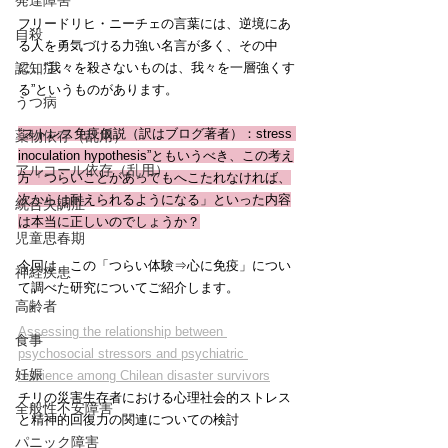
発達障害
フリードリヒ・ニーチェの言葉には、逆境にあ
自殺
る人を勇気づける力強い名言が多く、その中
に、“我々を殺さないものは、我々を一層強くす
認知症
る”というものがあります。
うつ病
“ストレス免疫仮説（訳はブログ著者）：stress 
薬物依存（乱用）
inoculation hypothesis”ともいうべき、この考え
アルコール依存（乱用）
方「つらいことがあってもへこたれなければ、
次からは耐えられるようになる」といった内容
統合失調症
は本当に正しいのでしょうか？
児童思春期
今回は、この「つらい体験⇒心に免疫」につい
神経疾患
て調べた研究についてご紹介します。
高齢者
Assessing the relationship between 
食事
psychosocial stressors and psychiatric 
妊娠
resilience among Chilean disaster survivors
チリの災害生存者における心理社会的ストレス
全般性不安障害
と精神的回復力の関連についての検討
パニック障害