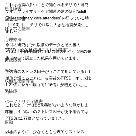
これは地震の多いことで知られるチリでの研究
摂食障害
です。プライマリ・ケア関連の別の研究“
adult 
Chilean primary care attendees
”を行っている時
強迫性障害
（2010）に、チリで非常に大きな地震が発生し
社交不安障害
ました。
心理療法
今回の研究はそれ以前のデータとその後の
PTSD（心的外傷後ストレス障害）
PTSD（心的外傷後ストレス障害）やうつ病の発
生について調査した結果を用いています。
睡眠障害
ADHD
災害前のストレス因子が（ここで用いている）1
単位分増えるごとに、災害後のPTSD（オッズ比
双極性感情障害
1.21倍）やうつ病（同1.16倍）が増えていまし
恐怖症
た。
パーソナリティ障害
これだと、それほど影響がないような気がしま
すが、４つ以上のストレス因子がある場合では
疼痛
PTSDは2.77倍となっていました。
運動
以上のように、少なくとも心理的なストレス
TMS