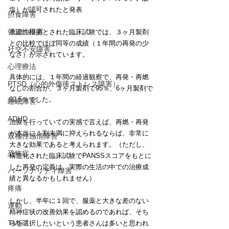
塩）が認可されたと発表
摂食障害
強迫性障害
承認の根拠とされた臨床試験では、３ヶ月製剤
との比較でほぼ同等の成績（１年間の再発の少
社交不安障害
なさ）が示されています。
心理療法
具体的には、１年間の経過観察で、再発・再燃
PTSD（心的外傷後ストレス障害）
なしの割合が、３ヶ月製剤で95％、6ヶ月製剤で
92.5％でした。
睡眠障害
ADHD
治療を行っていての実感で言えば、再燃・再発
が本当に１割未満に抑えられるならば、非常に
双極性感情障害
大きな効果であると考えられます。（ただし、
恐怖症
構造化された臨床試験でPANSSスコアをもとに
した再発の定義は、実際の生活の中での治療成
パーソナリティ障害
績と異なるかもしれません）
疼痛
しかし、半年に１回で、服薬と大きな差のない
運動
精神症状の改善効果を認めるのであれば、そち
TMS
らを選択したいという患者さんは多いと思われ