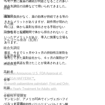
発達障害
って、主に服薬の継続が問題となることの多い
統合失調症の治療などで用いられてきました。
自殺
認知症
服薬の負担がなく、薬の効果が持続できる等の
大きなメリットがありますが、副作用が現れた
うつ病
時には、体から薬剤を排出させる手段がない
薬物依存（乱用）
（少なくとも短期間で体から排出されない）と
いったデメリットがあり、導入に慎重な立場も
アルコール依存（乱用）
あります。
統合失調症
最近、今まで１ヶ月や３ヶ月の持効性注射剤を
児童思春期
発売してきた薬剤会社から、６ヶ月の製剤がア
メリカで承認を受けたことが発表されました。
神経疾患
高齢者
Janssen Announces U.S. FDA Approval of 
INVEGA HAFYERA™
食事
(6-month paliperidone palmitate), First and Only 
妊娠
Twice-Yearly Treatment for Adults with 
Schizophrenia
全般性不安障害
ヤンセンが、アメリカFDAでインヴェガハフイ
パニック障害
ェラ（６ヶ月時効性パリペリドンパルミチン酸