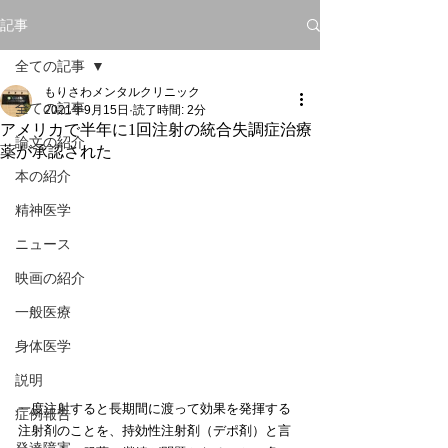
記事
全ての記事
もりさわメンタルクリニック
全ての記事
2021年9月15日
読了時間: 2分
アメリカで半年に1回注射の統合失調症治療
論文の紹介
薬が承認された
本の紹介
精神医学
ニュース
映画の紹介
一般医療
身体医学
説明
一度注射すると長期間に渡って効果を発揮する
症例報告
注射剤のことを、持効性注射剤（デポ剤）と言