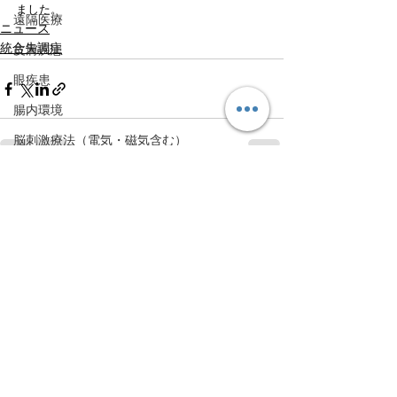
ました。
遠隔医療
ニュース
統合失調症
皮膚疾患
眼疾患
腸内環境
脳刺激療法（電気・磁気含む）
パンデミック
すべて表示
最新記事
統合失調感情障害
片頭痛
新型コロナウィルス感染症
動物
喫煙
不登校
線維性筋痛症