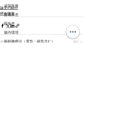
遠隔医療
論文の紹介
摂食障害
皮膚疾患
眼疾患
腸内環境
脳刺激療法（電気・磁気含む）
パンデミック
すべて表示
最新記事
統合失調感情障害
片頭痛
新型コロナウィルス感染症
動物
喫煙
不登校
線維性筋痛症