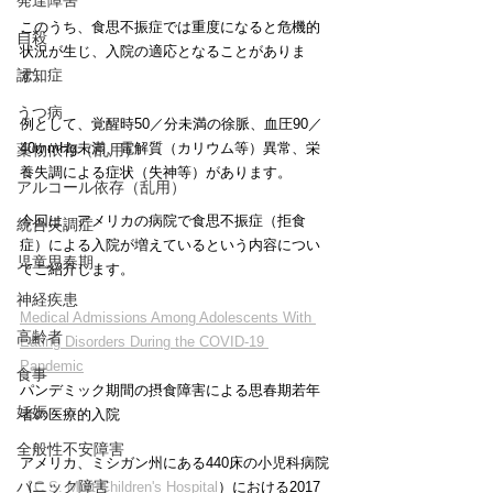
発達障害
このうち、食思不振症では重度になると危機的
自殺
状況が生じ、入院の適応となることがありま
認知症
す。
うつ病
例として、覚醒時50／分未満の徐脈、血圧90／
40mmHg未満、電解質（カリウム等）異常、栄
薬物依存（乱用）
養失調による症状（失神等）があります。
アルコール依存（乱用）
今回は、アメリカの病院で食思不振症（拒食
統合失調症
症）による入院が増えているという内容につい
児童思春期
てご紹介します。
神経疾患
Medical Admissions Among Adolescents With 
高齢者
Eating Disorders During the COVID-19 
Pandemic
食事
パンデミック期間の摂食障害による思春期若年
妊娠
者の医療的入院
全般性不安障害
アメリカ、ミシガン州にある440床の小児科病院
パニック障害
（
C.S. Mott Children's Hospital
）における2017