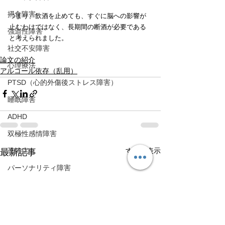
摂食障害
つまり、飲酒を止めても、すぐに脳への影響が
止むわけではなく、長期間の断酒が必要である
強迫性障害
と考えられました。
社交不安障害
論文の紹介
心理療法
アルコール依存（乱用）
PTSD（心的外傷後ストレス障害）
睡眠障害
ADHD
双極性感情障害
すべて表示
恐怖症
最新記事
パーソナリティ障害
疼痛
運動
TMS