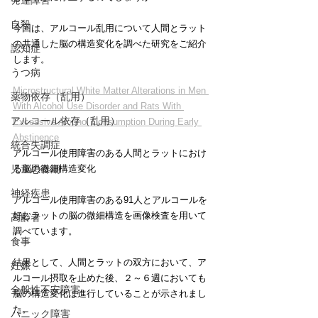
発達障害
自殺
今回は、アルコール乱用について人間とラット
の共通した脳の構造変化を調べた研究をご紹介
認知症
します。
うつ病
Microstructural White Matter Alterations in Men 
薬物依存（乱用）
With Alcohol Use Disorder and Rats With 
アルコール依存（乱用）
Excessive Alcohol Consumption During Early 
Abstinence
統合失調症
アルコール使用障害のある人間とラットにおけ
る脳の微細構造変化
児童思春期
神経疾患
アルコール使用障害のある91人とアルコールを
好むラットの脳の微細構造を画像検査を用いて
高齢者
調べています。
食事
結果として、人間とラットの双方において、ア
妊娠
ルコール摂取を止めた後、２～６週においても
全般性不安障害
脳の構造変化は進行していることが示されまし
た。
パニック障害