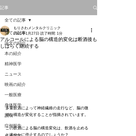
記事
全ての記事
もりさわメンタルクリニック
全ての記事
2021年1月27日
読了時間: 1分
アルコールによる脳の構造的変化は断酒後も
論文の紹介
しばらく継続する
本の紹介
精神医学
ニュース
映画の紹介
一般医療
身体医学
多量飲酒によって神経繊維の走行など、脳の微
細な構造が変化することが指摘されています。
説明
症例報告
この飲酒による脳の構造変化は、飲酒を止める
と速やかに停止するのでしょうか？