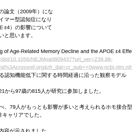
論文（2009年）にな
イマー型認知症になり
E ε4）の影響について
いと思います。
ng of Age-Related Memory Decline and the APOE ε4 Effe
rg/doi/10.1056/NEJMoa0809437?url_ver=Z39.88-
rid%3Acrossref.org&rfr_dat=cr_pub++0www.ncbi.nlm.ni
による認知機能低下に関する時間経過に沿った観察モデル
1から97歳の815人が研究に参加しました。
を調べ、79人がもっとも影響が多いと考えられるホモ接合型
が非キャリアでした。
内容が示されました。