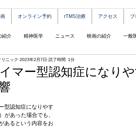
動画
オンライン予約
rTMS治療
アクセス
ブ
の紹介
精神医学
ニュース
映画の紹介
一般
クリニック
2023年2月7日
読了時間: 1分
害
自殺
認知症
うつ病
薬物依存（乱用）
イマー型認知症になりや
響
統合失調症
児童思春期
神経疾患
高齢者
食
ー型認知症になりやす
障害
摂食障害
強迫性障害
社交不安障害
心
ε4）があった場合でも、
があるという内容をお
害）
睡眠障害
ADHD