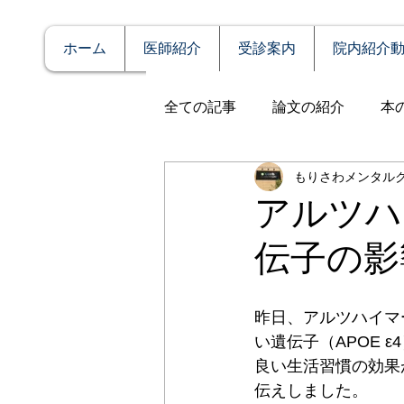
ホーム
医師紹介
受診案内
院内紹介
全ての記事
論文の紹介
本
もりさわメンタル
説明
症例報告
発達障
アルツハ
伝子の影
アルコール依存（乱用）
昨日、アルツハイマ
全般性不安障害
パニック
い遺伝子（APOE 
良い生活習慣の効果
伝えしました。
PTSD（心的外傷後ストレス障