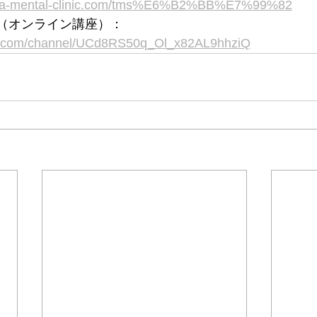
awa-mental-clinic.com/tms%E6%B2%BB%E7%99%82
ネル（オンライン講座）：
be.com/channel/UCd8RS50q_Ol_x82AL9hhziQ