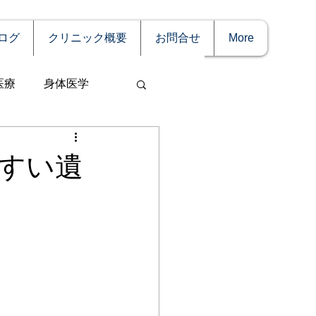
ログ
クリニック概要
お問合せ
More
医療
身体医学
すい遺
事
妊娠
理療法