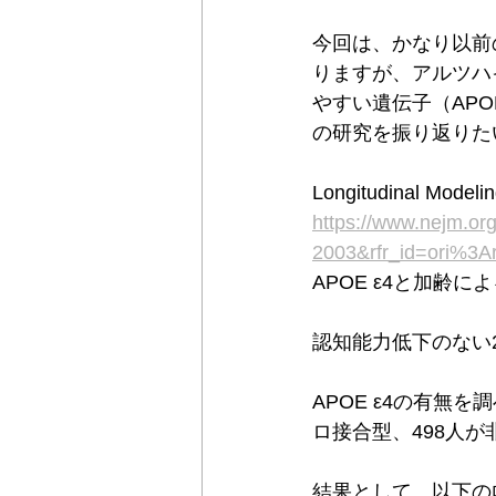
今回は、かなり以前の
りますが、アルツハ
やすい遺伝子（APO
の研究を振り返りた
Longitudinal Modeli
https://www.nejm.o
2003&rfr_id=ori%3A
APOE ε4と加齢
認知能力低下のない2
APOE ε4の有無
ロ接合型、498人
結果として、以下の