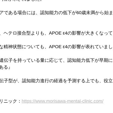
ャリアである場合には、認知能力の低下が60歳未満から始
、ヘテロ接合型よりも、APOE ε4の影響が大きくなっ
な精神状態についても、APOE ε4の影響が表れていま
ε4の遺伝子を持っている量に応じて、認知能力低下が早期
ある』
する遺伝子型が、認知能力進行の経過を予測する上でも、役
リニック：
https://www.morisawa-mental-clinic.com/