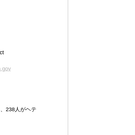
ct
h.gov
、238人がヘテ