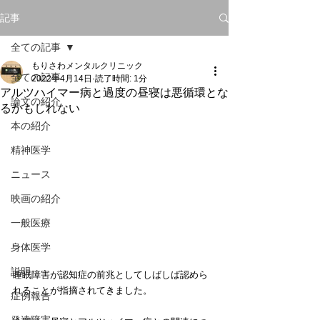
記事
全ての記事
もりさわメンタルクリニック
全ての記事
2022年4月14日
読了時間: 1分
アルツハイマー病と過度の昼寝は悪循環とな
論文の紹介
るかもしれない
本の紹介
精神医学
ニュース
映画の紹介
一般医療
身体医学
説明
睡眠障害が認知症の前兆としてしばしば認めら
れることが指摘されてきました。
症例報告