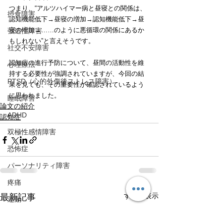
つまり、“アルツハイマー病と昼寝との関係は、
摂食障害
認知機能低下→昼寝の増加→認知機能低下→昼
寝の増加→……のように悪循環の関係にあるか
強迫性障害
もしれない”と言えそうです。
社交不安障害
認知症の進行予防について、昼間の活動性を維
心理療法
持する必要性が強調されていますが、今回の結
PTSD（心的外傷後ストレス障害）
果を見ても、その重要性が確認されているよう
に思われました。
睡眠障害
論文の紹介
ADHD
認知症
双極性感情障害
恐怖症
パーソナリティ障害
疼痛
すべて表示
最新記事
運動
TMS