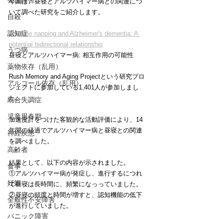
発達障害
今回は、昼寝とアルツハイマー病との関連につ
いて調べた研究をご紹介します。
自殺
認知症
Daytime napping and Alzheimer's dementia: A 
potential bidirectional relationship
うつ病
昼寝とアルツハイマー病: 相互作用の可能性
薬物依存（乱用）
Rush Memory and Aging Projectという研究プロ
アルコール依存（乱用）
ジェクトに参加している1,401人が参加しまし
た。
統合失調症
児童思春期
加速度計をつけた客観的な活動評価により、14
年間の経過でアルツハイマー病と昼寝との関連
神経疾患
を調べました。
高齢者
結果として、以下の内容が示されました。
食事
①アルツハイマー病が発症し、進行するにつれ
妊娠
て昼寝は長時間に、頻繁になっっていました。
②昼寝の頻度と時間が増すと、認知機能の低下
全般性不安障害
が進行していました。
パニック障害