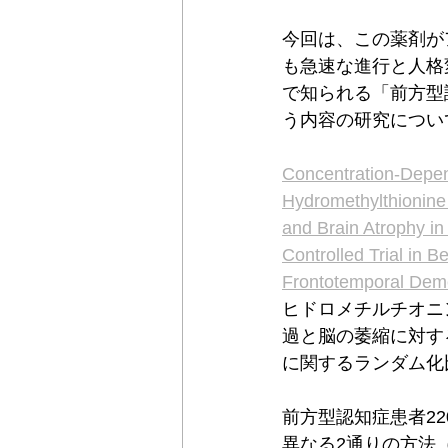
今回は、この薬剤が
も急速な進行と人格
で知られる「前方型
う内容の研究につい
Concentration-Depend
Hydromethylthionine 
and Brain Atrophy i
Controlled Trial in B
Frontotemporal Dem
ヒドロメチルチオニ
過と脳の萎縮に対す
に関するランダム化
前方型認知症患者2
異なる2通りの方法（