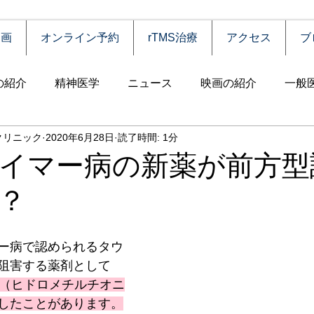
動画
オンライン予約
rTMS治療
アクセス
ブ
の紹介
精神医学
ニュース
映画の紹介
一般
クリニック
2020年6月28日
読了時間: 1分
害
自殺
認知症
うつ病
薬物依存（乱用）
イマー病の新薬が前方型
？
統合失調症
児童思春期
神経疾患
高齢者
食
ー病で認められるタウ
障害
摂食障害
強迫性障害
社交不安障害
心
阻害する薬剤として
ionine（ヒドロメチルチオニ
したことがあります。
害）
睡眠障害
ADHD