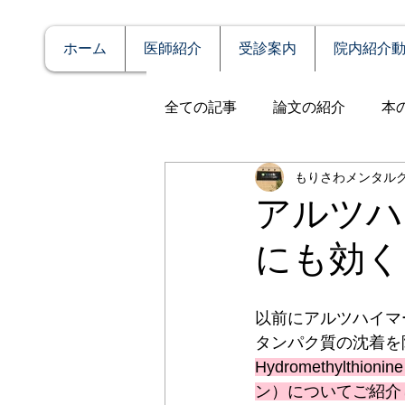
ホーム
医師紹介
受診案内
院内紹介
全ての記事
論文の紹介
本
もりさわメンタル
説明
症例報告
発達障
アルツハ
にも効く
アルコール依存（乱用）
以前にアルツハイマ
全般性不安障害
パニック
タンパク質の沈着を
Hydromethylth
ン）についてご紹介
PTSD（心的外傷後ストレス障