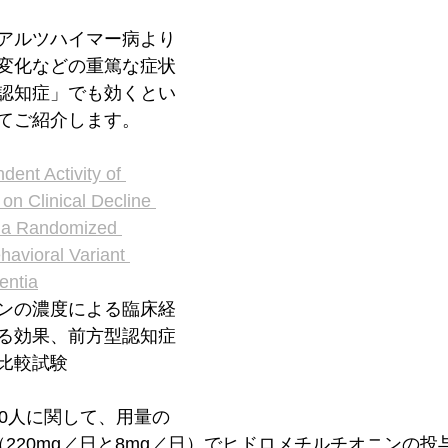
アルツハイマー病より
変化などの重篤な症状
認知症」でも効くとい
てご紹介します。
ent Activity of 
on Clinical Decline 
n a Randomized 
ehavioral Variant 
entia
ンの濃度による臨床経
る効果、前方型認知症
比較試験
20人に関して、用量の
220mg／日と8mg／日）でヒドロメチルチオニンの投