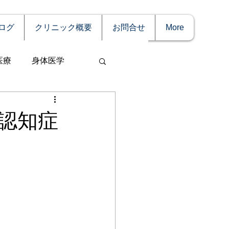
ログ
クリニック概要
お問合せ
More
医療
身体医学
認知症
事
妊娠
理療法