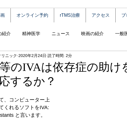
動画
オンライン予約
rTMS治療
アクセス
ブ
の紹介
精神医学
ニュース
映画の紹介
一般
クリニック
2020年2月24日
読了時間: 2分
害
自殺
認知症
うつ病
薬物依存（乱用）
等のIVAは依存症の助け
応するか？
統合失調症
児童思春期
神経疾患
高齢者
食
て、コンピューター上
障害
摂食障害
強迫性障害
社交不安障害
心
くれるソフトをIVA: 
l assistants と言います。
害）
睡眠障害
ADHD