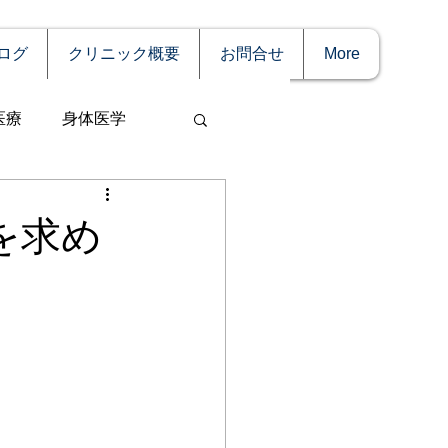
ログ
クリニック概要
お問合せ
More
医療
身体医学
を求め
事
妊娠
理療法