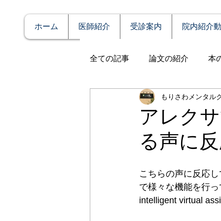
ホーム
医師紹介
受診案内
院内紹介
全ての記事
論文の紹介
本
もりさわメンタル
説明
症例報告
発達障
アレクサ
る声に反
アルコール依存（乱用）
こちらの声に反応し
全般性不安障害
パニック
で様々な機能を行って
intelligent virtua
PTSD（心的外傷後ストレス障