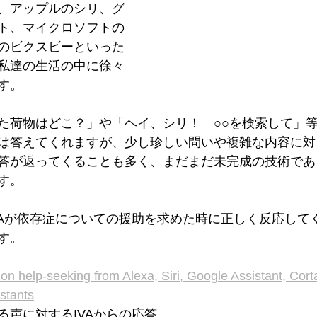
、アップルのシリ、グ
ト、マイクロソフトの
のビクスビーといった
私達の生活の中に徐々
す。
た荷物はどこ？」や「ヘイ、シリ！　○○を検索して」
は答えてくれますが、少し珍しい問いや複雑な内容に対
答が返ってくることも多く、まだまだ未完成の技術であ
す。
VAが依存症についての援助を求めた時に正しく反応して
す。
on help-seeking from Alexa, Siri, Google Assistant, Cort
istants
る声に対するIVAからの応答