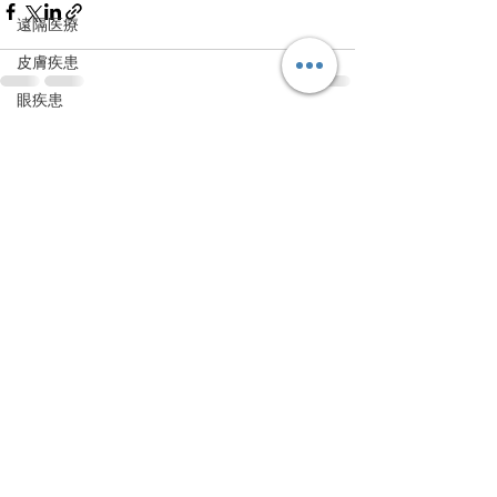
遠隔医療
皮膚疾患
眼疾患
すべて表示
腸内環境
最新記事
脳刺激療法（電気・磁気含む）
パンデミック
統合失調感情障害
片頭痛
新型コロナウィルス感染症
動物
喫煙
不登校
線維性筋痛症