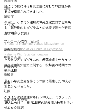
発達障害
特にうつ病に伴う希死念慮に対して即効性があ
自殺
る点が指摘されてきました。
認知症
今回は、ケタミン注射の希死念慮に対する効果
うつ病
を、鎮静剤のミダゾラムとの比較で調べた研究
をご紹介します。
薬物依存（乱用）
アルコール依存（乱用）
Effects of Ketamine Versus Midazolam on 
Neurocognition at 24 Hours in Depressed 
統合失調症
Patients With Suicidal Ideation
児童思春期
ケタミンとミダゾラムの、希死念慮を伴ううつ
病患者の認知能力に関する、投与後24時間での
神経疾患
効果比較
高齢者
著しい希死念慮を伴ううつ病に罹患した78人が
食事
対象となりました。
妊娠
ケタミンの静脈注射を行う39人と、ミダゾラム
全般性不安障害
39人に分けて、投与1日後の認知能力検査を行い
パニック障害
ました。