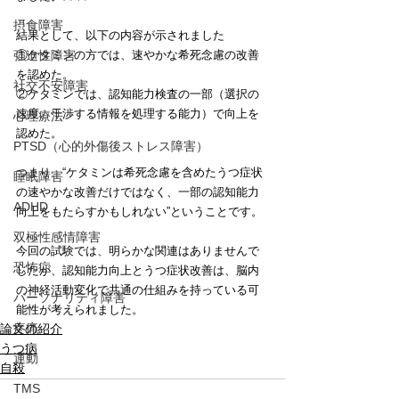
摂食障害
結果として、以下の内容が示されました
①ケタミンの方では、速やかな希死念慮の改善
強迫性障害
を認めた。
社交不安障害
②ケタミンでは、認知能力検査の一部（選択の
速度、干渉する情報を処理する能力）で向上を
心理療法
認めた。
PTSD（心的外傷後ストレス障害）
つまり、“ケタミンは希死念慮を含めたうつ症状
睡眠障害
の速やかな改善だけではなく、一部の認知能力
ADHD
向上をもたらすかもしれない”ということです。
双極性感情障害
今回の試験では、明らかな関連はありませんで
恐怖症
したが、認知能力向上とうつ症状改善は、脳内
の神経活動変化で共通の仕組みを持っている可
パーソナリティ障害
能性が考えられました。
疼痛
論文の紹介
うつ病
運動
自殺
TMS