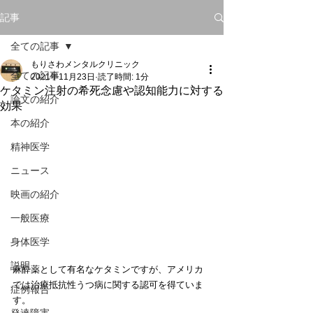
記事
全ての記事
もりさわメンタルクリニック
全ての記事
2021年11月23日
読了時間: 1分
ケタミン注射の希死念慮や認知能力に対する
論文の紹介
効果
本の紹介
精神医学
ニュース
映画の紹介
一般医療
身体医学
説明
麻酔薬として有名なケタミンですが、アメリカ
では治療抵抗性うつ病に関する認可を得ていま
症例報告
す。