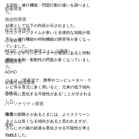
る認知・遂行機能・問題行動の違いを調べまし
摂食障害
た。
強迫性障害
結果として以下の内容が示されました。
社交不安障害
①スクリーンタイムが多いと全体的な知能が低
下し、遂行機能や抑制機能の障害等が多くなっ
心理療法
ていました。
PTSD（心的外傷後ストレス障害）
②テレビやコンピューターが寝室にあると抑制
機能や多動・衝動性の問題が多くなっていまし
睡眠障害
た。
ADHD
つまり、“早産児で、携帯やコンピューター・テ
双極性感情障害
レビ等を育児に多く用いると、元来の低下傾向
恐怖症
がさらに悪化する可能性がある”ことが示されま
した。
パーソナリティ障害
疼痛
養育の困難さがあるときには、よりスクリーン
タイムは長くなる傾向があると思われますが、
運動
さらにその後の経過を悪化させる可能性が考え
られました。
TMS