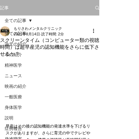
記事
全ての記事
もりさわメンタルクリニック
全ての記事
2021年8月14日
読了時間: 2分
スクリーンタイム（コンピューター類の視聴
論文の紹介
時間）は超早産児の認知機能をさらに低下さ
せるか？
本の紹介
精神医学
ニュース
映画の紹介
一般医療
身体医学
説明
早産はその後の認知機能の発達水準を下げるリ
症例報告
スクがありますが、さらに育児の中でテレビや