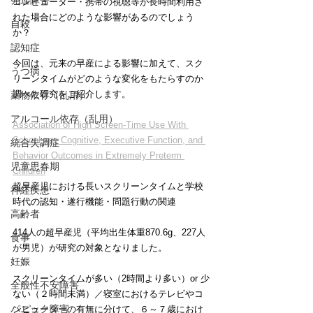
発達障害
コンピューター・携帯の視聴等が長時間利用さ
れた場合にどのような影響があるのでしょう
自殺
か？
認知症
今回は、元来の早産による影響に加えて、スク
うつ病
リーンタイムがどのような変化をもたらすのか
調べた研究をご紹介します。
薬物依存（乱用）
アルコール依存（乱用）
Association of High Screen-Time Use With 
School-age Cognitive, Executive Function, and 
統合失調症
Behavior Outcomes in Extremely Preterm 
児童思春期
Children
超早産児における長いスクリーンタイムと学校
神経疾患
時代の認知・遂行機能・問題行動の関連
高齢者
414人の超早産児（平均出生体重870.6g、227人
食事
が男児）が研究の対象となりました。
妊娠
スクリーンタイムが多い（2時間より多い）or 少
全般性不安障害
ない（２時間未満）／寝室におけるテレビやコ
パニック障害
ンピューターの有無に分けて、６～７歳におけ