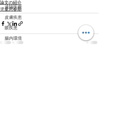
論文の紹介
遠隔医療
児童思春期
皮膚疾患
眼疾患
腸内環境
脳刺激療法（電気・磁気含む）
すべて表示
最新記事
パンデミック
統合失調感情障害
片頭痛
新型コロナウィルス感染症
動物
喫煙
不登校
線維性筋痛症