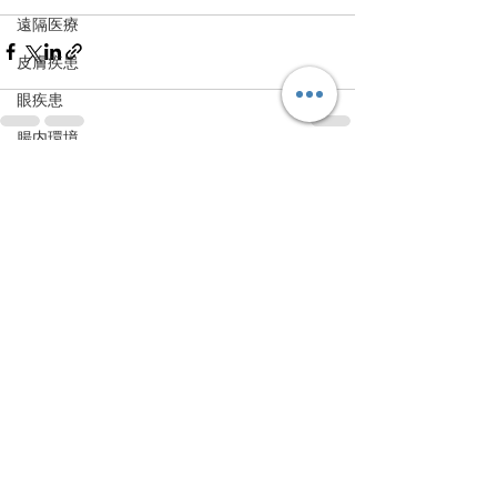
遠隔医療
皮膚疾患
眼疾患
腸内環境
脳刺激療法（電気・磁気含む）
すべて表示
最新記事
パンデミック
統合失調感情障害
片頭痛
新型コロナウィルス感染症
動物
喫煙
不登校
線維性筋痛症