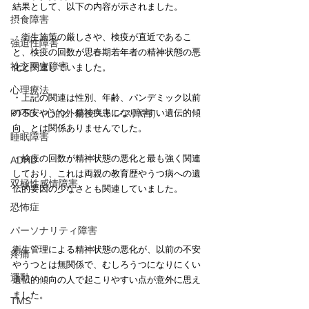
結果として、以下の内容が示されました。
摂食障害
・衛生施策の厳しさや、検疫が直近であるこ
強迫性障害
と、検疫の回数が思春期若年者の精神状態の悪
社交不安障害
化と関連していました。
心理療法
・上記の関連は性別、年齢、パンデミック以前
の不安やうつ、精神疾患になりやすい遺伝的傾
PTSD（心的外傷後ストレス障害）
向、とは関係ありませんでした。
睡眠障害
・検疫の回数が精神状態の悪化と最も強く関連
ADHD
しており、これは両親の教育歴やうつ病への遺
双極性感情障害
伝的要因の少なさとも関連していました。
恐怖症
パーソナリティ障害
衛生管理による精神状態の悪化が、以前の不安
疼痛
やうつとは無関係で、むしろうつになりにくい
運動
遺伝的傾向の人で起こりやすい点が意外に思え
ました。
TMS