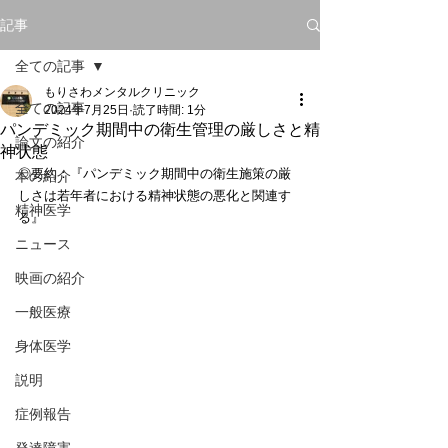
記事
全ての記事
もりさわメンタルクリニック
全ての記事
2024年7月25日
読了時間: 1分
パンデミック期間中の衛生管理の厳しさと精
論文の紹介
神状態
◎要約：『パンデミック期間中の衛生施策の厳
本の紹介
しさは若年者における精神状態の悪化と関連す
精神医学
る』
ニュース
映画の紹介
一般医療
身体医学
説明
症例報告