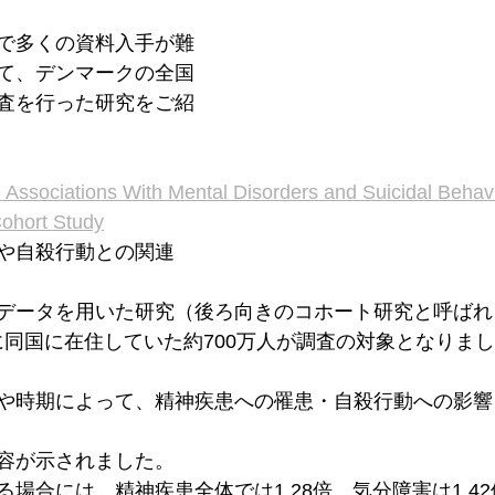
で多くの資料入手が難
て、デンマークの全国
査を行った研究をご紹
 Associations With Mental Disorders and Suicidal Behavi
ohort Study
や自殺行動との関連
データを用いた研究（後ろ向きのコホート研究と呼ばれ
6年に同国に在住していた約700万人が調査の対象となりま
や時期によって、精神疾患への罹患・自殺行動への影響
容が示されました。
場合には、精神疾患全体では1.28倍、気分障害は1.4