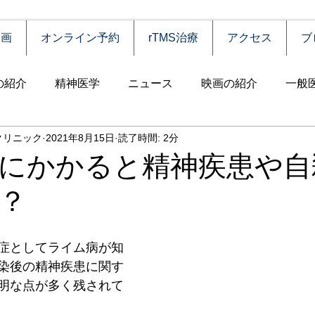
動画
オンライン予約
rTMS治療
アクセス
ブ
の紹介
精神医学
ニュース
映画の紹介
一般
クリニック
2021年8月15日
読了時間: 2分
害
自殺
認知症
うつ病
薬物依存（乱用）
にかかると精神疾患や自
？
統合失調症
児童思春期
神経疾患
高齢者
食
症としてライム病が知
障害
摂食障害
強迫性障害
社交不安障害
心
染後の精神疾患に関す
明な点が多く残されて
害）
睡眠障害
ADHD