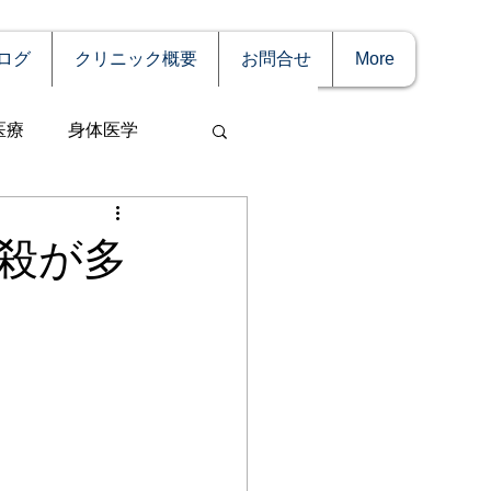
ログ
クリニック概要
お問合せ
More
医療
身体医学
殺が多
事
妊娠
理療法