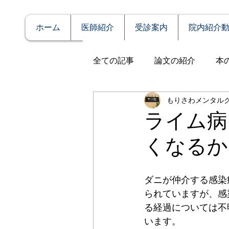
ホーム
医師紹介
受診案内
院内紹介
全ての記事
論文の紹介
本
もりさわメンタル
説明
症例報告
発達障
ライム病
くなるか
アルコール依存（乱用）
ダニが仲介する感染
全般性不安障害
パニック
られていますが、感
る経過については不
います。
PTSD（心的外傷後ストレス障