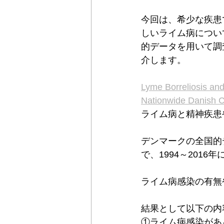
今回は、希少な疾患
しいライム病につい
的データを用いて調
介します。
Lyme Borreliosis and
Nationwide Danish C
ライム病と精神疾患
デンマークの全国的
で、1994～201
ライム病感染の有無
結果として以下の内
①ライム病感染がある