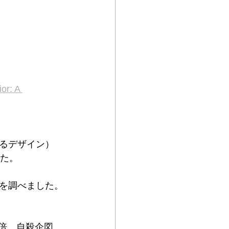
or: A 
るデザイン）
した。
を調べました。
2倍、自殺企図