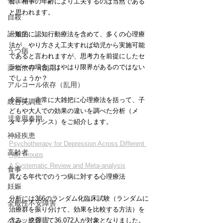
発達障害
合、相手の年齢により工夫するのは当然である
と思われます。
自殺
認知症
一般的に認知行動療法を含めて、多くの心理療
法が、やり方さえ工夫すれば幼児から実施可能
うつ病
であると言われますが、思考力を前提にしたセ
ラピーの場合にはやはり限界があるのではない
薬物依存（乱用）
でしょうか？
アルコール依存（乱用）
今回は、非常に大雑把に心理療法を括って、子
統合失調症
どもや大人での効果の違いを調べた分析（メ
児童思春期
タ・アナリシス）をご紹介します。
神経疾患
Psychotherapy for Depression Across Different 
高齢者
Age Groups
A Systematic Review and Meta-analysis
食事
異なる年代でのうつ病に対する心理療法
妊娠
分析には366のランダム化臨床試験（ランダムに
全般性不安障害
治療群を振り分けて、効果を比較する方法）を
パニック障害
含み、統合して36,072人が対象となりました。