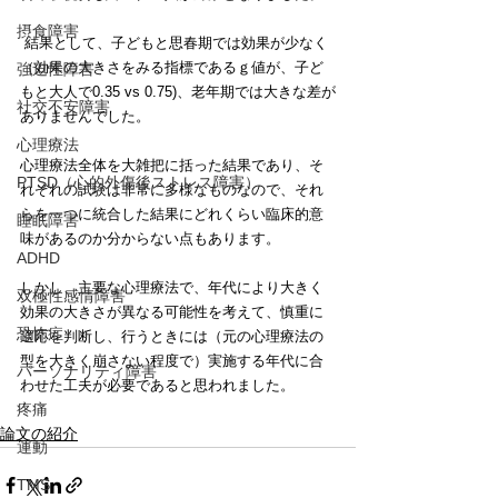
摂食障害
 結果として、子どもと思春期では効果が少なく
（効果の大きさをみる指標であるｇ値が、子ど
強迫性障害
もと大人で0.35 vs 0.75)、老年期では大きな差が
社交不安障害
ありませんでした。
心理療法
心理療法全体を大雑把に括った結果であり、そ
PTSD（心的外傷後ストレス障害）
れぞれの試験は非常に多様なものなので、それ
らを一つに統合した結果にどれくらい臨床的意
睡眠障害
味があるのか分からない点もあります。
ADHD
しかし、主要な心理療法で、年代により大きく
双極性感情障害
効果の大きさが異なる可能性を考えて、慎重に
恐怖症
適応を判断し、行うときには（元の心理療法の
型を大きく崩さない程度で）実施する年代に合
パーソナリティ障害
わせた工夫が必要であると思われました。
疼痛
論文の紹介
運動
TMS