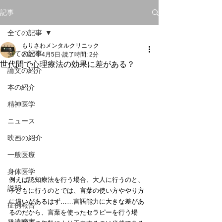
記事
全ての記事
もりさわメンタルクリニック
全ての記事
2020年4月5日
読了時間: 2分
世代間で心理療法の効果に差がある？
論文の紹介
本の紹介
精神医学
ニュース
映画の紹介
一般医療
身体医学
例えば認知療法を行う場合、大人に行うのと、
説明
子どもに行うのとでは、言葉の使い方ややり方
に違いがあるはず……言語能力に大きな差があ
症例報告
るのだから、言葉を使ったセラピーを行う場