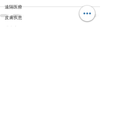
遠隔医療
皮膚疾患
眼疾患
すべて表示
最新記事
腸内環境
脳刺激療法（電気・磁気含む）
パンデミック
統合失調感情障害
片頭痛
新型コロナウィルス感染症
動物
喫煙
不登校
線維性筋痛症