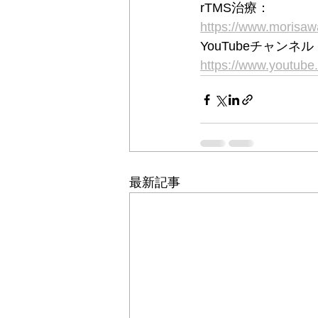
rTMS治療：
https://www.moris
YouTubeチャン
https://www.youtu
最新記事