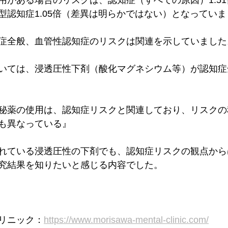
がある場合のリスクは、認知症（すべての原因）1.51倍
型認知症1.05倍（差異は明らかではない）となっていま
症全般、血管性認知症のリスクは関連を示していました
いては、浸透圧性下剤（酸化マグネシウム等）が認知症
秘薬の使用は、認知症リスクと関連しており、リスクの
も異なっている』
れている浸透圧性の下剤でも、認知症リスクの観点から
究結果を知りたいと感じる内容でした。
リニック：
https://www.morisawa-mental-clinic.com/