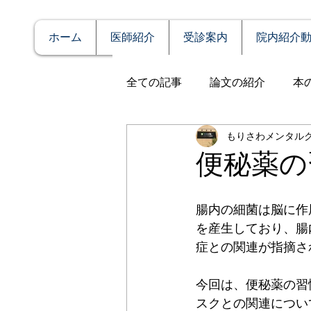
ホーム
医師紹介
受診案内
院内紹介
全ての記事
論文の紹介
本
もりさわメンタル
説明
症例報告
発達障
便秘薬の
アルコール依存（乱用）
腸内の細菌は脳に作
を産生しており、腸
症との関連が指摘さ
全般性不安障害
パニック
今回は、便秘薬の習
スクとの関連につい
PTSD（心的外傷後ストレス障