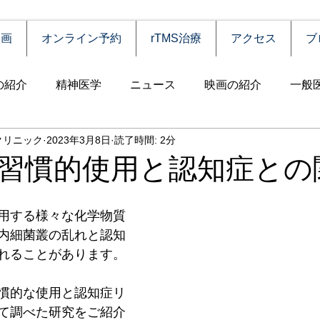
動画
オンライン予約
rTMS治療
アクセス
ブ
の紹介
精神医学
ニュース
映画の紹介
一般
クリニック
2023年3月8日
読了時間: 2分
害
自殺
認知症
うつ病
薬物依存（乱用）
習慣的使用と認知症との
統合失調症
児童思春期
神経疾患
高齢者
食
用する様々な化学物質
内細菌叢の乱れと認知
れることがあります。
障害
摂食障害
強迫性障害
社交不安障害
心
慣的な使用と認知症リ
て調べた研究をご紹介
害）
睡眠障害
ADHD