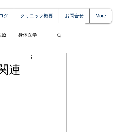
ログ
クリニック概要
お問合せ
More
医療
身体医学
関連
事
妊娠
理療法