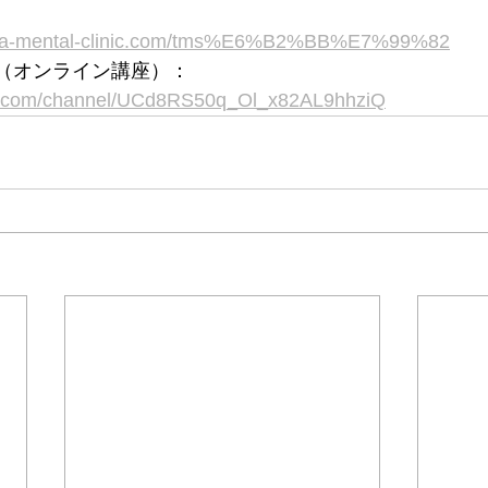
awa-mental-clinic.com/tms%E6%B2%BB%E7%99%82
ネル（オンライン講座）：
be.com/channel/UCd8RS50q_Ol_x82AL9hhziQ