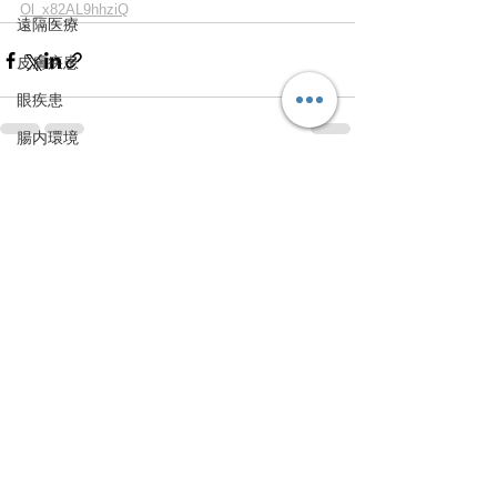
Ol_x82AL9hhziQ
遠隔医療
皮膚疾患
眼疾患
腸内環境
脳刺激療法（電気・磁気含む）
すべて表示
最新記事
パンデミック
統合失調感情障害
片頭痛
新型コロナウィルス感染症
動物
喫煙
不登校
線維性筋痛症