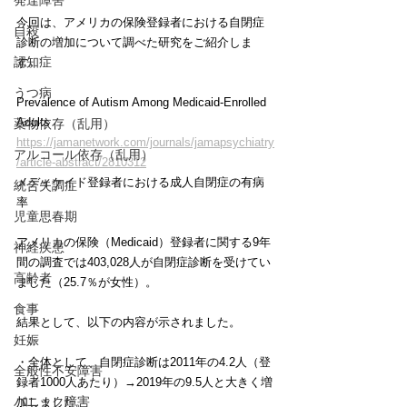
発達障害
今回は、アメリカの保険登録者における自閉症
自殺
診断の増加について調べた研究をご紹介しま
認知症
す。
うつ病
Prevalence of Autism Among Medicaid-Enrolled 
Adults
薬物依存（乱用）
https://jamanetwork.com/journals/jamapsychiatry
アルコール依存（乱用）
/article-abstract/2810312
メディケイド登録者における成人自閉症の有病
統合失調症
率
児童思春期
アメリカの保険（Medicaid）登録者に関する9年
神経疾患
間の調査では403,028人が自閉症診断を受けてい
高齢者
ました（25.7％が女性）。
食事
結果として、以下の内容が示されました。
妊娠
・全体として、自閉症診断は2011年の4.2人（登
全般性不安障害
録者1000人あたり）→2019年の9.5人と大きく増
パニック障害
加しました。