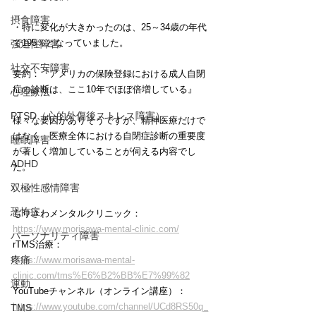
摂食障害
・特に変化が大きかったのは、25～34歳の年代
で195％となっていました。
強迫性障害
社交不安障害
要約：『アメリカの保険登録における成人自閉
症の診断は、ここ10年でほぼ倍増している』
心理療法
PTSD（心的外傷後ストレス障害）
様々な要因がありそうですが、精神医療だけで
はなく、医療全体における自閉症診断の重要度
睡眠障害
が著しく増加していることが伺える内容でし
ADHD
た。
双極性感情障害
恐怖症
もりさわメンタルクリニック：
https://www.morisawa-mental-clinic.com/
パーソナリティ障害
rTMS治療：
疼痛
https://www.morisawa-mental-
clinic.com/tms%E6%B2%BB%E7%99%82
運動
YouTubeチャンネル（オンライン講座）：
https://www.youtube.com/channel/UCd8RS50q_
TMS