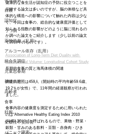
発達障害
健康的な食生活が認知症の予防に役立つことを
示唆する論文は多いのですが、脳の体積など具
自殺
体的な構造への影響について触れた内容は少な
認知症
く、今回は食事の、総合的な健康度評価として
知られる指数の影響がどのように脳に現れるの
うつ病
か調べた論文をご紹介します（少し以前の論文
薬物依存（乱用）
で2018年のものです）。
アルコール依存（乱用）
Association of Long-Term Diet Quality with 
統合失調症
Hippocampal Volume: Longitudinal Cohort Study
長期的食事の質と海馬体積の関連
児童思春期
神経疾患
調査の対照は459人（開始時の平均年齢59.6歳、
19.2％が女性）で、11年間の経過観察が行われ
高齢者
ました。
食事
食事内容の健康度を測定するために用いられた
妊娠
のは“Alternative Healthy Eating Index 2010 
(AHEI-20
10) 
”と呼ばれるもので、果物・野菜・
全般性不安障害
穀類・甘みのある飲料・豆類・赤身肉・ひき
パニック障害