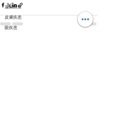
遠隔医療
皮膚疾患
眼疾患
腸内環境
すべて表示
最新記事
脳刺激療法（電気・磁気含む）
パンデミック
統合失調感情障害
片頭痛
新型コロナウィルス感染症
動物
喫煙
不登校
線維性筋痛症