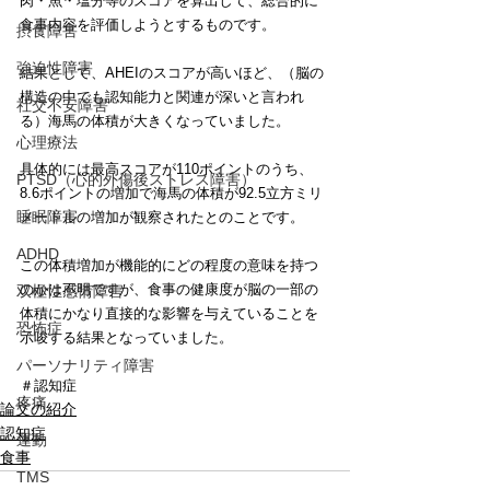
肉・魚・塩分等のスコアを算出して、総合的に
食事内容を評価しようとするものです。
摂食障害
強迫性障害
結果として、AHEIのスコアが高いほど、（脳の
構造の中でも認知能力と関連が深いと言われ
社交不安障害
る）海馬の体積が大きくなっていました。
心理療法
具体的には最高スコアが110ポイントのうち、
PTSD（心的外傷後ストレス障害）
8.6ポイントの増加で海馬の体積が92.5立方ミリ
睡眠障害
メートルの増加が観察されたとのことです。
ADHD
この体積増加が機能的にどの程度の意味を持つ
のかは不明ですが、食事の健康度が脳の一部の
双極性感情障害
体積にかなり直接的な影響を与えていることを
恐怖症
示唆する結果となっていました。
パーソナリティ障害
＃認知症
疼痛
論文の紹介
認知症
運動
食事
TMS