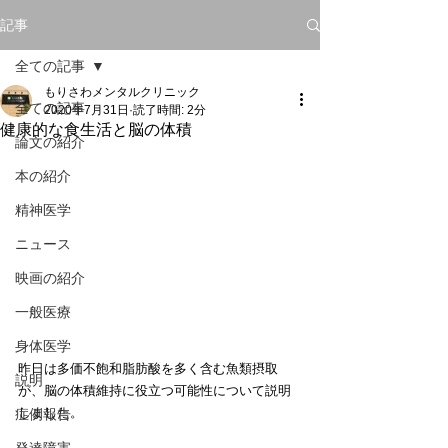
記事
全ての記事
もりさわメンタルクリニック
全ての記事
2020年7月31日
読了時間: 2分
健康的な食生活と脳の体積
論文の紹介
本の紹介
精神医学
ニュース
映画の紹介
一般医療
身体医学
昨日は多価不飽和脂肪酸を多く含む魚類摂取
説明
が、脳の体積維持に役立つ可能性について説明
しました。
症例報告