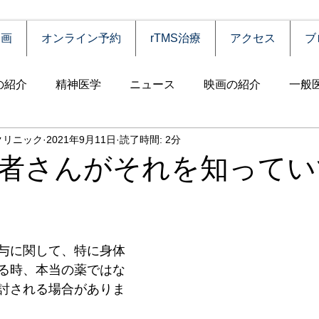
動画
オンライン予約
rTMS治療
アクセス
ブ
の紹介
精神医学
ニュース
映画の紹介
一般
クリニック
2021年9月11日
読了時間: 2分
害
自殺
認知症
うつ病
薬物依存（乱用）
者さんがそれを知ってい
統合失調症
児童思春期
神経疾患
高齢者
食
与に関して、特に身体
障害
摂食障害
強迫性障害
社交不安障害
心
る時、本当の薬ではな
討される場合がありま
害）
睡眠障害
ADHD