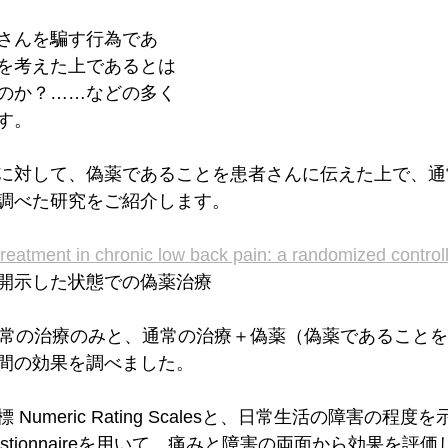
さんを騙す行為であ
を考えた上であるとは
のか？……などの多く
す。
に対して、偽薬であることを患者さんに伝えた上で、通
調べた研究をご紹介します。
reatment in chronic low back pain: a randomized controlle
開示した状態での偽薬治療
通常の治療のみと、通常の治療＋偽薬（偽薬であること
間の効果を調べました。
umeric Rating Scalesと、日常生活の障害の程度を示す
lity Questionnaireを用いて、痛みと障害の両面から効果を