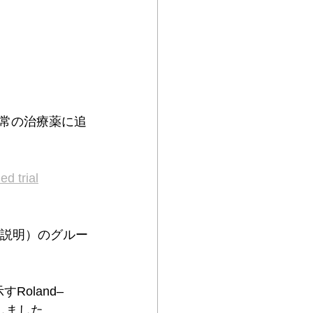
常の治療薬に追
d trial
を説明）のグルー
Roland–
評価しました。