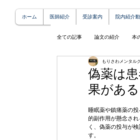
ホーム
医師紹介
受診案内
院内紹介
全ての記事
論文の紹介
本
もりさわメンタル
説明
症例報告
発達障
偽薬は患
果がある
アルコール依存（乱用）
睡眠薬や鎮痛薬の投
全般性不安障害
パニック
的副作用が懸念され
く、偽薬の投与が検
す。
PTSD（心的外傷後ストレス障