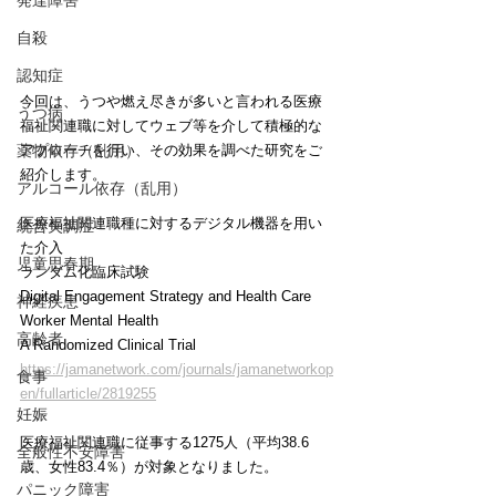
発達障害
自殺
認知症
今回は、うつや燃え尽きが多いと言われる医療
うつ病
福祉関連職に対してウェブ等を介して積極的な
アプローチを行い、その効果を調べた研究をご
薬物依存（乱用）
紹介します。
アルコール依存（乱用）
医療福祉関連職種に対するデジタル機器を用い
統合失調症
た介入
児童思春期
ランダム化臨床試験
Digital Engagement Strategy and Health Care 
神経疾患
Worker Mental Health
高齢者
A Randomized Clinical Trial
https://jamanetwork.com/journals/jamanetworkop
食事
en/fullarticle/2819255
妊娠
医療福祉関連職に従事する1275人（平均38.6
全般性不安障害
歳、女性83.4％）が対象となりました。
パニック障害