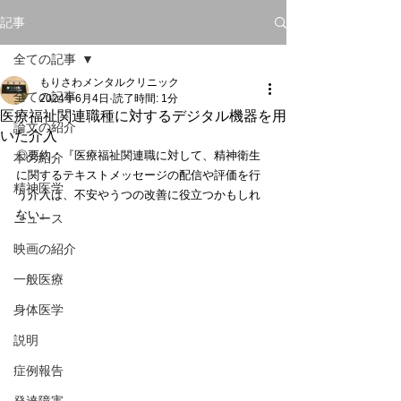
記事
全ての記事
もりさわメンタルクリニック
全ての記事
2024年6月4日
読了時間: 1分
医療福祉関連職種に対するデジタル機器を用
論文の紹介
いた介入
◎要約：『医療福祉関連職に対して、精神衛生
本の紹介
に関するテキストメッセージの配信や評価を行
精神医学
う介入は、不安やうつの改善に役立つかもしれ
ない』
ニュース
映画の紹介
一般医療
身体医学
説明
症例報告