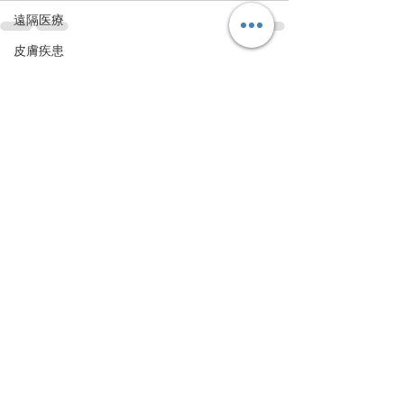
遠隔医療
皮膚疾患
すべて表示
最新記事
眼疾患
腸内環境
脳刺激療法（電気・磁気含む）
パンデミック
統合失調感情障害
片頭痛
新型コロナウィルス感染症
動物
喫煙
不登校
線維性筋痛症