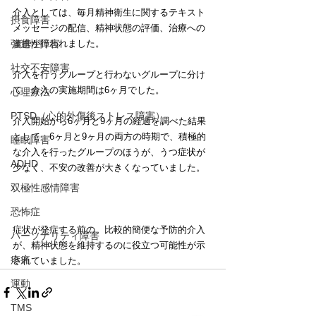
介入としては、毎月精神衛生に関するテキスト
摂食障害
メッセージの配信、精神状態の評価、治療への
連携が行われました。
強迫性障害
社交不安障害
介入を行うグループと行わないグループに分け
て、介入の実施期間は6ヶ月でした。
心理療法
PTSD（心的外傷後ストレス障害）
介入開始から6ヶ月と9ヶ月の経過を調べた結果
として、6ヶ月と9ヶ月の両方の時期で、積極的
睡眠障害
な介入を行ったグループのほうが、うつ症状が
ADHD
少なく、不安の改善が大きくなっていました。
双極性感情障害
恐怖症
症状が発症する前の、比較的簡便な予防的介入
パーソナリティ障害
が、精神状態を維持するのに役立つ可能性が示
疼痛
されていました。
運動
TMS