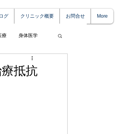
ログ
クリニック概要
お問合せ
More
医療
身体医学
治療抵抗
事
妊娠
理療法