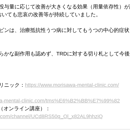
投与量に応じて改善が大きくなる効果（用量依存性）が
おいても悲哀の改善等が持続していました。
ビンは、治療抵抗性うつ病に対してもうつの中心的症状
らかな副作用も認めず、TRDに対する切り札として今
リニック：
https://www.morisawa-mental-clinic.com/
awa-mental-clinic.com/tms%E6%B2%BB%E7%99%82
ネル（オンライン講座）：
be.com/channel/UCd8RS50q_Ol_x82AL9hhziQ