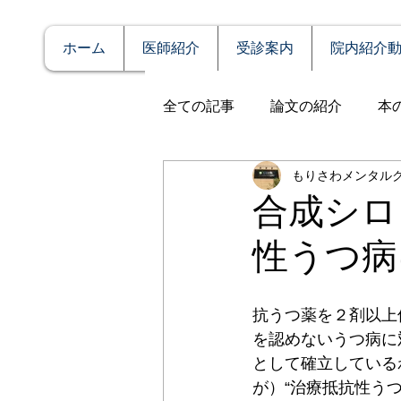
ホーム
医師紹介
受診案内
院内紹介
全ての記事
論文の紹介
本
もりさわメンタル
説明
症例報告
発達障
合成シロ
性うつ病
アルコール依存（乱用）
抗うつ薬を２剤以上
全般性不安障害
パニック
を認めないうつ病に
として確立している
が）“治療抵抗性うつ病 tre
PTSD（心的外傷後ストレス障