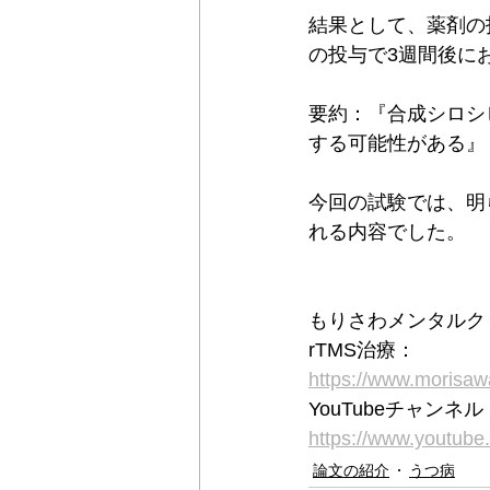
結果として、薬剤の
の投与で3週間後に
要約：『合成シロシ
する可能性がある』
今回の試験では、明
れる内容でした。
もりさわメンタルク
rTMS治療：
https://www.moris
YouTubeチャン
https://www.youtu
論文の紹介
うつ病