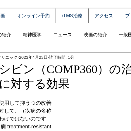
動画
オンライン予約
rTMS治療
アクセス
ブ
の紹介
精神医学
ニュース
映画の紹介
一般
クリニック
2023年4月23日
読了時間: 1分
害
自殺
認知症
うつ病
薬物依存（乱用）
シビン（COMP360）の
に対する効果
統合失調症
児童思春期
神経疾患
高齢者
食
使用して抑うつの改善
障害
摂食障害
強迫性障害
社交不安障害
心
対して、（疾病の名称
わけではないのです
atment-resistant 
害）
睡眠障害
ADHD