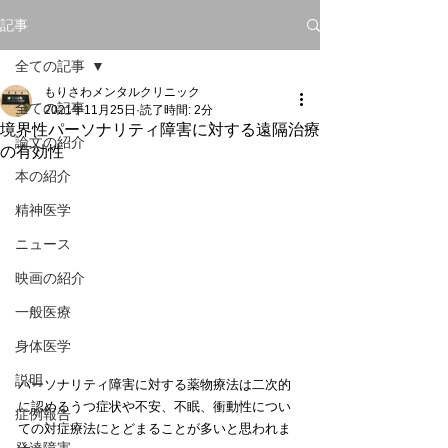
記事
全ての記事
もりさわメンタルクリニック
全ての記事
2021年11月25日
読了時間: 2分
境界性パーソナリティ障害に対する遠隔治療
論文の紹介
の有効性
本の紹介
精神医学
ニュース
映画の紹介
一般医療
身体医学
説明
パーソナリティ障害に対する薬物療法は二次的
に認めるうつ症状や不安、不眠、衝動性につい
症例報告
ての対症療法にとどまることが多いと思われま