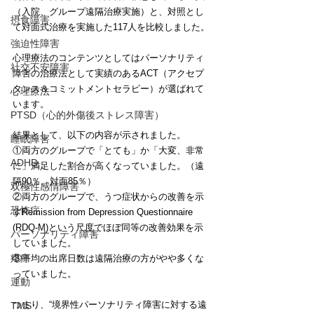
（入院、グループ遠隔治療実施）と、対照とし
摂食障害
て対面式治療を実施した117人を比較しました。
強迫性障害
心理療法のコンテンツとしてはパーソナリティ
社交不安障害
障害の治療法として実績のあるACT（アクセプ
タンス＆コミットメントセラピー）が選ばれて
心理療法
います。
PTSD（心的外傷後ストレス障害）
結果として、以下の内容が示されました。
睡眠障害
①両方のグループで「とても」か「大変、非常
ADHD
に」満足した割合が高くなっていました。（遠
隔90％、対面85％）
双極性感情障害
②両方のグループで、うつ症状からの改善を示
恐怖症
すRemission from Depression Questionnaire 
(RDQ-M)という尺度でほぼ同等の改善効果を示
パーソナリティ障害
していました。
疼痛
③平均の出席日数は遠隔治療の方がやや多くな
っていました。
運動
つまり、“境界性パーソナリティ障害に対する遠
TMS