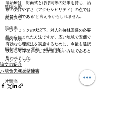
隔治療は、対面式とほぼ同等の効果を持ち、治
遠隔医療
療の受けやすさ（アクセシビリティ）の点では
特に有利である”と言えるかもしれません。
皮膚疾患
眼疾患
パンデミックの状況下、対人的接触回避の必要
性から生まれた方法ですが、広い地域で安価で
腸内環境
有効な心理療法を実施するために、今後も選択
脳刺激療法（電気・磁気含む）
肢として存在することが望ましい方法であると
思われました。
パンデミック
論文の紹介
統合失調感情障害
パーソナリティ障害
片頭痛
新型コロナウィルス感染症
動物
喫煙
すべて表示
最新記事
不登校
線維性筋痛症