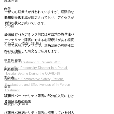
発達障害
す。
自殺
一部で心理療法が行われていますが、経済的な
認知症
負担や提供地域が限定されており、アクセスが
困難な状況が続いています。
うつ病
今回は、パンデミック前には対面式の境界性パ
薬物依存（乱用）
ーソナリティ障害に対する心理療法がある程度
アルコール依存（乱用）
可能であったアメリカで、遠隔治療の有効性に
ついて検証した研究をご紹介します。
統合失調症
児童思春期
Telehealth Treatment of Patients With 
Borderline Personality Disorder in a Partial 
神経疾患
Hospital Setting During the COVID-19 
高齢者
Pandemic: Comparative Safety, Patient 
Satisfaction, and Effectiveness of In-Person 
食事
Treatment
妊娠
境界性パーソナリティ障害の部分的入院におけ
る遠隔治療の効果
全般性不安障害
パニック障害
境界性パーソナリティ障害に罹患している64人