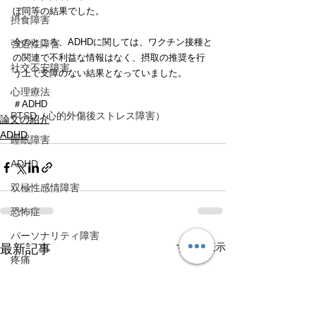
ぼ同等の結果でした。
摂食障害
今のところ、ADHDに関しては、ワクチン接種と
強迫性障害
の関連で不利益な情報はなく、摂取の推奨を行
社交不安障害
う上で支障のない結果となっていました。
心理療法
＃ADHD
PTSD（心的外傷後ストレス障害）
論文の紹介
ADHD
睡眠障害
ADHD
双極性感情障害
恐怖症
パーソナリティ障害
すべて表示
最新記事
疼痛
運動
TMS