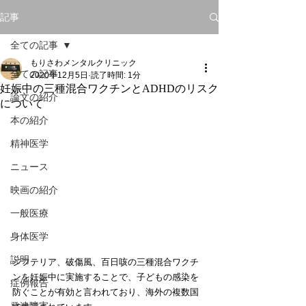
記事
全ての記事
もりさわメンタルクリニック
全ての記事
2020年12月5日
読了時間: 1分
妊娠中の三種混合ワクチンとADHDのリスク
論文の紹介
について
本の紹介
精神医学
ニュース
映画の紹介
一般医療
身体医学
説明
ジフテリア、破傷風、百日咳の三種混合ワクチ
ンを妊娠中に実施することで、子どもの感染を
症例報告
防ぐことが有効と言われており、海外の複数国