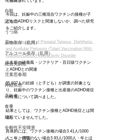
発達障害
で推奨されています。
自殺
今回は、妊娠中の三種混合ワクチンの接種が子
認知症
どものADHDリスクと関連しないか、調べた研究
をご紹介します。
うつ病
The Association of Prenatal Tetanus, Diphtheria, 
薬物依存（乱用）
and Acellular Pertussis (Tdap) Vaccination With 
アルコール依存（乱用）
Attention-Deficit/Hyperactivity Disorder
出生前の破傷風・ジフテリア・百日咳ワクチン
統合失調症
とADHDとの関連
児童思春期
85,607人の妊婦（と子ども）が調査の対象とな
神経疾患
り、妊娠中のワクチン接種と出産後のADHD発症
高齢者
の有無について調べました。
食事
結果としては、ワクチン接種とADHD発症とは関
妊娠
連していませんでした。
全般性不安障害
具体的には、ワクチン接種の場合3.41人/1000
パニック障害
人・年、摂取のない場合3.93人/1000人・年とほ