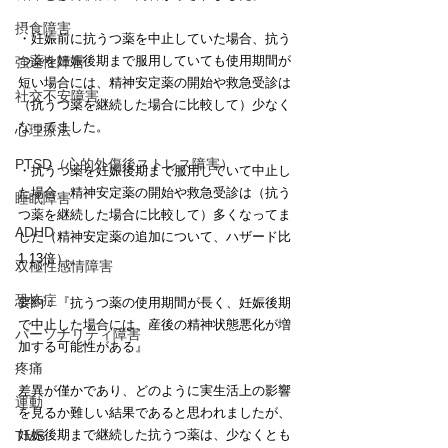
摂食障害
・妊娠前に抗うつ薬を中止していた場合、抗う
つ薬を妊娠後期まで服用していても使用期間が
強迫性障害
短い場合には、精神安定薬の開始や救急受診は
社交不安障害
（抗うつ薬を継続した場合に比較して）少なく
なってました。
心理療法
PTSD（心的外傷後ストレス障害）
・抗うつ薬を妊娠後期まで服用していて中止し
た場合、精神安定薬の開始や救急受診は（抗う
睡眠障害
つ薬を継続した場合に比較して）多くなってま
ADHD
した（精神安定薬の追加について、ハザード比
1.13倍）。
双極性感情障害
恐怖症
要約：『抗うつ薬の使用期間が長く、妊娠後期
で中止した場合には、産後の精神状態悪化が増
パーソナリティ障害
加する可能性がある』
疼痛
差異が僅かであり、どのように実生活上の影響
運動
を見るか難しい結果であると思われましたが、
妊娠後期まで継続した抗うつ薬は、少なくとも
TMS