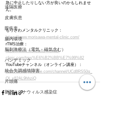
急に中止したりしない方が良いのかもしれませ
遠隔医療
ん。
皮膚疾患
眼疾患
もりさわメンタルクリニック：
https://www.morisawa-mental-clinic.com/
腸内環境
rTMS治療：
脳刺激療法（電気・磁気含む）
https://www.morisawa-mental-
clinic.com/tms%E6%B2%BB%E7%99%82
パンデミック
YouTubeチャンネル（オンライン講座）：
統合失調感情障害
https://www.youtube.com/channel/UCd8RS50q_
Ol_x82AL9hhziQ
片頭痛
新型コロナウィルス感染症
動物
喫煙
不登校
すべて表示
最新記事
線維性筋痛症