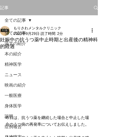
記事
全ての記事
もりさわメンタルクリニック
全ての記事
2023年9月29日
読了時間: 2分
妊娠中の抗うつ薬中止時期と出産後の精神科
論文の紹介
的経過
本の紹介
精神医学
ニュース
映画の紹介
一般医療
身体医学
説明
昨日は、抗うつ薬を継続した場合と中止した場
合のうつ病の再発率についてお伝えしました。
症例報告