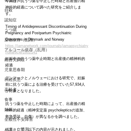
発達障害
今回は、抗うつ薬を中止した時期と出産後の精
神科的経過について調べた研究をご紹介しま
自殺
す。
認知症
Timing of Antidepressant Discontinuation During 
うつ病
Pregnancy and Postpartum Psychiatric 
Outcomes in Denmark and Norway
薬物依存（乱用）
https://jamanetwork.com/journals/jamapsychiatry
アルコール依存（乱用）
/fullarticle/2802141
妊娠中の抗うつ薬中止時期と出産後の精神科的
統合失調症
経過
児童思春期
デンマークとノルウェーにおける研究で、妊娠
神経疾患
前に抗うつ薬による治療を受けていた57,934人
高齢者
が対象となりました。
食事
抗うつ薬を中止した時期によって、出産後の精
妊娠
神科的経過（精神安定薬 psycholepticsの追加、
救急受診、自傷）が異なるかを調べました。
全般性不安障害
パニック障害
結果として、以下の内容が示されました。