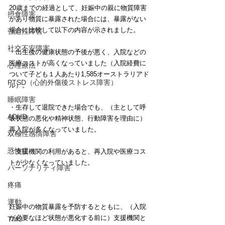
20歳までの経過として、妊娠中の親に物質障害
摂食障害
があり物質に暴露された場合には、暴露がない
場合に比較して以下の内容が示されました。
強迫性障害
社交不安障害
・出生後の健康状態の予後が悪く、入院などの
医療コストが高くなっていました（入院経費に
心理療法
ついて子ども１人あたり1,585オーストラリアド
PTSD（心的外傷後ストレス障害）
ル）。
睡眠障害
・生存して退院できた場合でも、（主として呼
ADHD
吸状態の悪化や精神状態、行動障害を理由に）
再入院が多くなっていました。
双極性感情障害
恐怖症
・支援機関の利用があると、再入院や医療コス
トが少なくなっていました。
パーソナリティ障害
疼痛
運動
妊娠中の物質暴露を予防するとともに、（入院
が必要なほど状態が悪化する前に）支援機関と
TMS