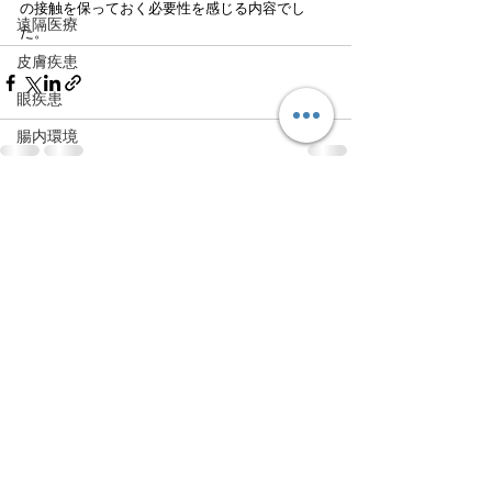
の接触を保っておく必要性を感じる内容でし
遠隔医療
た。
皮膚疾患
眼疾患
腸内環境
脳刺激療法（電気・磁気含む）
すべて表示
最新記事
パンデミック
統合失調感情障害
片頭痛
新型コロナウィルス感染症
動物
喫煙
不登校
線維性筋痛症