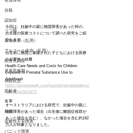
発達障害
自殺
認知症
今回は、妊娠中の親に物質障害があった時の、
うつ病
出生後の医療コストについて調べた研究をご紹
介します。
薬物依存（乱用）
アルコール依存（乱用）
出生前に物質に暴露された子どもにおける医療
の必要性と経費
統合失調症
Health Care Needs and Costs for Children 
児童思春期
Exposed to Prenatal Substance Use to 
Adulthood
神経疾患
https://jamanetwork.com/journals/jamapediatrics/
高齢者
fullarticle/2821473
食事
オーストラリアにおける研究で、妊娠中の親に
妊娠
物質障害があった場合（出生後に離脱症候群が
あった場合を含む）、なかった場合を含む約182
全般性不安障害
万人が対象となりました。
パニック障害