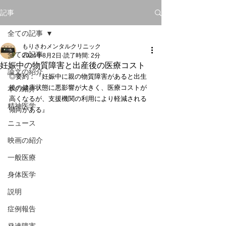
記事
全ての記事
もりさわメンタルクリニック
全ての記事
2024年8月2日
読了時間: 2分
妊娠中の物質障害と出産後の医療コスト
論文の紹介
◎要約：『妊娠中に親の物質障害があると出生
後の健康状態に悪影響が大きく、医療コストが
本の紹介
高くなるが、支援機関の利用により軽減される
精神医学
傾向がある』
ニュース
映画の紹介
一般医療
身体医学
説明
症例報告