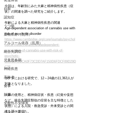
発達障害
今回は、年齢別にみた大麻と精神病性疾患（症
自殺
状）の関連を調べた研究をご紹介します。
認知症
年齢による大麻と精神病性疾患の関連
うつ病
Age-dependent association of cannabis use with 
risk of psychotic disorder
薬物依存（乱用）
https://www.cambridge.org/core/journals/psychol
アルコール依存（乱用）
ogical-medicine/article/agedependent-
association-of-cannabis-use-with-risk-of-
統合失調症
psychotic-
児童思春期
disorder/BDCA0F73CDD7AF150D6FDCF89D29D
C7F
神経疾患
高齢者
カナダにおける研究で、12～24歳の11,363人が
対象となりました。
食事
妊娠
大麻の使用と、精神病症状・疾患（幻覚や妄想
など、統合失調症類似の症状を主な特徴とした
全般性不安障害
状態）による入院・救急受診・外来受診との関
パニック障害
連を調べました。