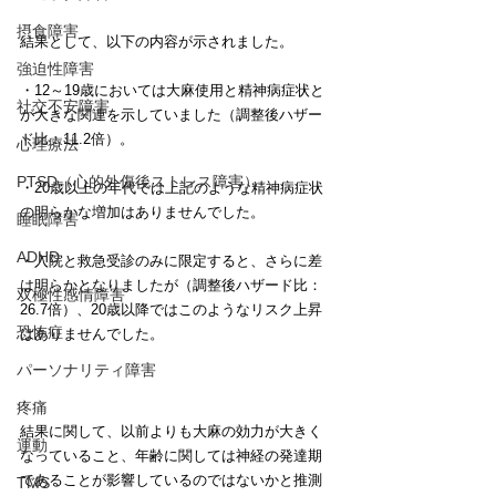
摂食障害
結果として、以下の内容が示されました。
強迫性障害
・12～19歳においては大麻使用と精神病症状と
社交不安障害
が大きな関連を示していました（調整後ハザー
ド比：11.2倍）。
心理療法
PTSD（心的外傷後ストレス障害）
・20歳以上の年代では上記のような精神病症状
の明らかな増加はありませんでした。
睡眠障害
ADHD
・入院と救急受診のみに限定すると、さらに差
は明らかとなりましたが（調整後ハザード比：
双極性感情障害
26.7倍）、20歳以降ではこのようなリスク上昇
恐怖症
はありませんでした。
パーソナリティ障害
疼痛
結果に関して、以前よりも大麻の効力が大きく
運動
なっていること、年齢に関しては神経の発達期
であることが影響しているのではないかと推測
TMS