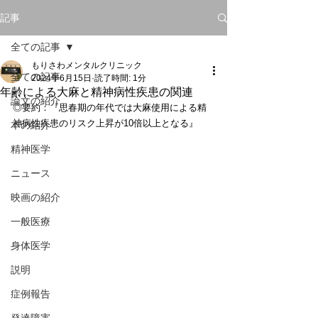
記事
全ての記事
もりさわメンタルクリニック
全ての記事
2024年6月15日
読了時間: 1分
年齢による大麻と精神病性疾患の関連
論文の紹介
◎要約：『思春期の年代では大麻使用による精
神病性疾患のリスク上昇が10倍以上となる』
本の紹介
精神医学
ニュース
映画の紹介
一般医療
身体医学
説明
症例報告