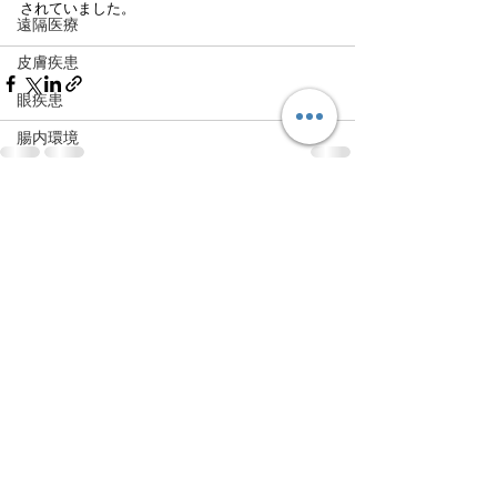
されていました。
遠隔医療
皮膚疾患
眼疾患
腸内環境
脳刺激療法（電気・磁気含む）
すべて表示
最新記事
パンデミック
統合失調感情障害
片頭痛
新型コロナウィルス感染症
動物
喫煙
不登校
線維性筋痛症