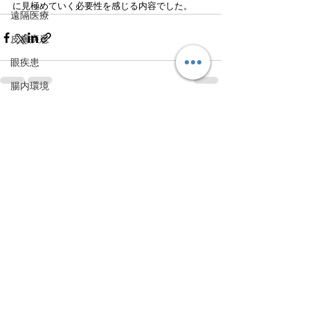
に見極めていく必要性を感じる内容でした。
遠隔医療
皮膚疾患
眼疾患
腸内環境
脳刺激療法（電気・磁気含む）
すべて表示
最新記事
パンデミック
統合失調感情障害
片頭痛
新型コロナウィルス感染症
動物
喫煙
不登校
線維性筋痛症