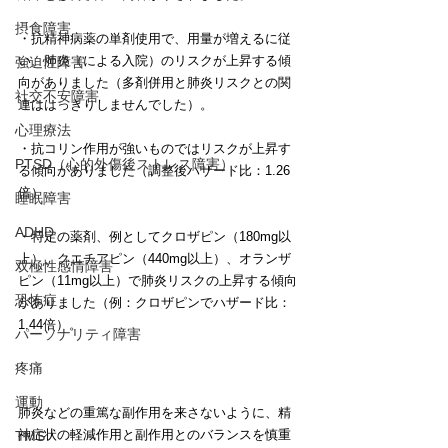
摂食障害
・抗精神病薬の単剤使用で、用量が増えるに従
い、肺炎（による入院）のリスクが上昇する傾
強迫性障害
向がありました（多剤併用と肺炎リスクとの関
社交不安障害
連ははっきりしませんでした）。
心理療法
・抗コリン作用が強いものではリスクが上昇す
PTSD（心的外傷後ストレス障害）
る傾向がありました（調整後ハザード比：1.26
倍）。
睡眠障害
ADHD
・特定の薬剤、例としてクロザピン（180mg以
上）、クエチアピン（440mg以上）、オランザ
双極性感情障害
ピン（11mg以上）で肺炎リスクの上昇する傾向
恐怖症
がありました（例：クロザピンでハザード比：
1.44倍）。
パーソナリティ障害
疼痛
運動
肺炎などの重篤な副作用を来さないように、精
神症状の軽減作用と副作用とのバランスを慎重
TMS