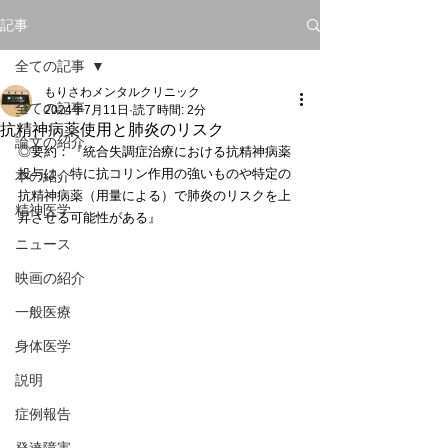
記事
全ての記事
もりさわメンタルクリニック
全ての記事
2024年7月11日
読了時間: 2分
抗精神病薬使用と肺炎のリスク
論文の紹介
◎要約：『統合失調症治療における抗精神病薬
投与は、特に抗コリン作用の強いものや特定の
本の紹介
抗精神病薬（用量による）で肺炎のリスクを上
精神医学
昇させる可能性がある』
ニュース
映画の紹介
一般医療
身体医学
説明
症例報告