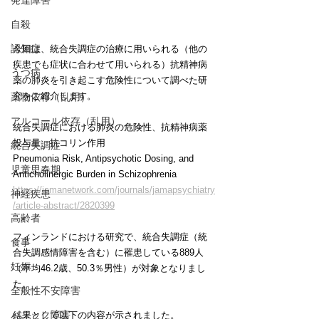
発達障害
自殺
認知症
今回は、統合失調症の治療に用いられる（他の
疾患でも症状に合わせて用いられる）抗精神病
うつ病
薬の肺炎を引き起こす危険性について調べた研
究をご紹介します。
薬物依存（乱用）
アルコール依存（乱用）
統合失調症における肺炎の危険性、抗精神病薬
投与量、抗コリン作用
統合失調症
Pneumonia Risk, Antipsychotic Dosing, and 
児童思春期
Anticholinergic Burden in Schizophrenia
https://jamanetwork.com/journals/jamapsychiatry
神経疾患
/article-abstract/2820399
高齢者
フィンランドにおける研究で、統合失調症（統
食事
合失調感情障害を含む）に罹患している889人
妊娠
（平均46.2歳、50.3％男性）が対象となりまし
た。
全般性不安障害
パニック障害
結果として以下の内容が示されました。