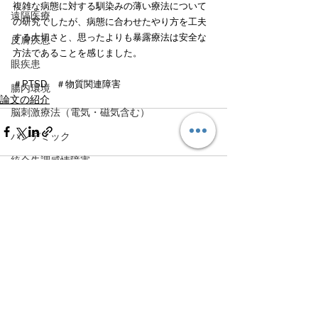
複雑な病態に対する馴染みの薄い療法について
遠隔医療
の研究でしたが、病態に合わせたやり方を工夫
する大切さと、思ったよりも暴露療法は安全な
皮膚疾患
方法であることを感じました。
眼疾患
＃PTSD　＃物質関連障害
腸内環境
論文の紹介
脳刺激療法（電気・磁気含む）
パンデミック
統合失調感情障害
片頭痛
新型コロナウィルス感染症
すべて表示
最新記事
動物
喫煙
不登校
線維性筋痛症