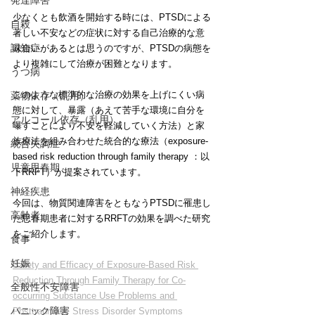
発達障害
少なくとも飲酒を開始する時には、PTSDによる
自殺
著しい不安などの症状に対する自己治療的な意
認知症
味合いがあるとは思うのですが、PTSDの病態を
より複雑にして治療が困難となります。
うつ病
このような標準的な治療の効果を上げにくい病
薬物依存（乱用）
態に対して、暴露（あえて苦手な環境に自分を
アルコール依存（乱用）
曝すことにより不安を軽減していく方法）と家
族療法を組み合わせた統合的な療法（exposure-
統合失調症
based risk reduction through family therapy ：以
児童思春期
下RRFT）が提案されています。
神経疾患
今回は、物質関連障害をともなうPTSDに罹患し
高齢者
た思春期患者に対するRRFTの効果を調べた研究
をご紹介します。
食事
妊娠
Safety and Efficacy of Exposure-Based Risk 
Reduction Through Family Therapy for Co-
全般性不安障害
occurring Substance Use Problems and 
パニック障害
Posttraumatic Stress Disorder Symptoms 