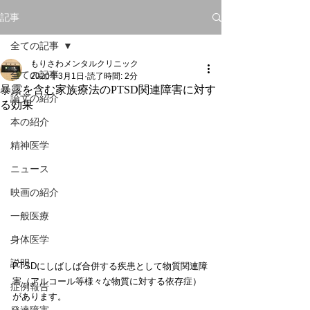
記事
全ての記事
もりさわメンタルクリニック
全ての記事
2020年3月1日
読了時間: 2分
暴露を含む家族療法のPTSD関連障害に対す
論文の紹介
る効果
本の紹介
精神医学
ニュース
映画の紹介
一般医療
身体医学
説明
PTSDにしばしば合併する疾患として物質関連障
害（アルコール等様々な物質に対する依存症）
症例報告
があります。