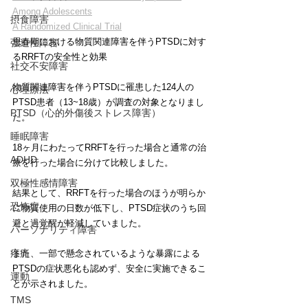
Among Adolescents
摂食障害
A Randomized Clinical Trial
思春期における物質関連障害を伴うPTSDに対す
強迫性障害
るRRFTの安全性と効果
社交不安障害
物質関連障害を伴うPTSDに罹患した124人の
心理療法
PTSD患者（13~18歳）が調査の対象となりまし
PTSD（心的外傷後ストレス障害）
た。
睡眠障害
18ヶ月にわたってRRFTを行った場合と通常の治
ADHD
療を行った場合に分けて比較しました。
双極性感情障害
結果として、RRFTを行った場合のほうが明らか
恐怖症
に物質使用の日数が低下し、PTSD症状のうち回
避と過覚醒が軽減していました。
パーソナリティ障害
疼痛
また、一部で懸念されているような暴露による
PTSDの症状悪化も認めず、安全に実施できるこ
運動
とが示されました。
TMS