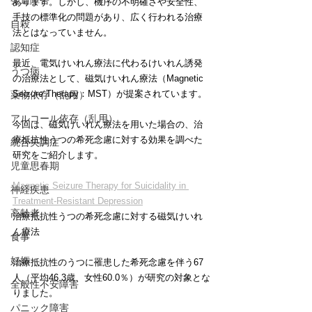
発達障害
あります。しかし、機序の不明確さや安全性、
手技の標準化の問題があり、広く行われる治療
自殺
法とはなっていません。
認知症
最近、電気けいれん療法に代わるけいれん誘発
うつ病
の治療法として、磁気けいれん療法（Magnetic 
Seizure Therapy：MST）が提案されています。
薬物依存（乱用）
アルコール依存（乱用）
今回は、磁気けいれん療法を用いた場合の、治
療抵抗性うつの希死念慮に対する効果を調べた
統合失調症
研究をご紹介します。
児童思春期
Magnetic Seizure Therapy for Suicidality in 
神経疾患
Treatment-Resistant Depression
高齢者
治療抵抗性うつの希死念慮に対する磁気けいれ
ん療法
食事
妊娠
治療抵抗性のうつに罹患した希死念慮を伴う67
人（平均46.3歳、女性60.0％）が研究の対象とな
全般性不安障害
りました。
パニック障害