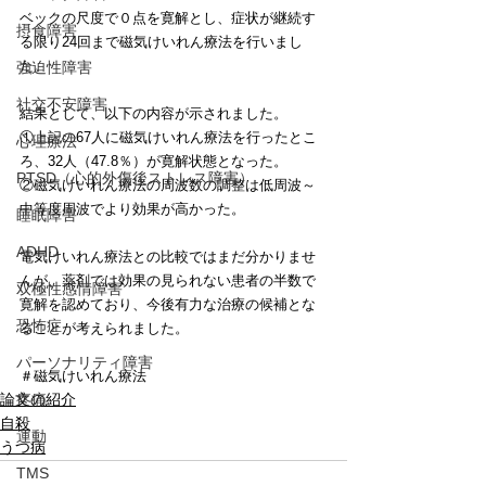
ベックの尺度で０点を寛解とし、症状が継続す
摂食障害
る限り24回まで磁気けいれん療法を行いまし
た。
強迫性障害
社交不安障害
結果として、以下の内容が示されました。
①上記の67人に磁気けいれん療法を行ったとこ
心理療法
ろ、32人（47.8％）が寛解状態となった。
PTSD（心的外傷後ストレス障害）
②磁気けいれん療法の周波数の調整は低周波～
中等度周波でより効果が高かった。
睡眠障害
ADHD
電気けいれん療法との比較ではまだ分かりませ
んが、薬剤では効果の見られない患者の半数で
双極性感情障害
寛解を認めており、今後有力な治療の候補とな
恐怖症
ることが考えられました。
パーソナリティ障害
＃磁気けいれん療法
疼痛
論文の紹介
自殺
運動
うつ病
TMS