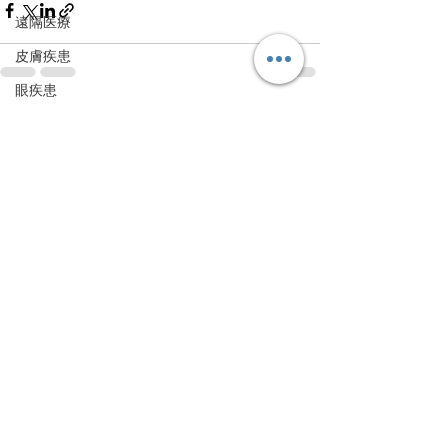
遠隔医療
皮膚疾患
眼疾患
すべて表示
腸内環境
最新記事
脳刺激療法（電気・磁気含む）
パンデミック
統合失調感情障害
片頭痛
新型コロナウィルス感染症
動物
喫煙
不登校
線維性筋痛症