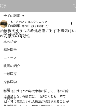
記事
全ての記事
もりさわメンタルクリニック
全ての記事
2020年9月20日
読了時間: 1分
治療抵抗性うつの希死念慮に対する磁気けい
論文の紹介
れん療法の有効性
本の紹介
精神医学
ニュース
映画の紹介
一般医療
身体医学
説明
治療抵抗性うつの希死念慮に関して、他の治療
が奏功しない場合には、（少なくとも日本で
症例報告
は）稀に電気けいれん療法が検討されることが