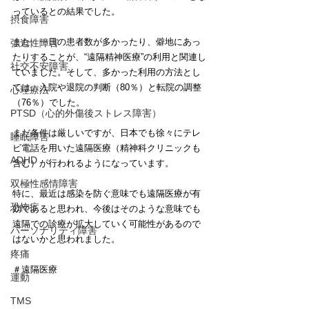
っているとの結果でした。
摂食障害
また、一日の患者数が多かったり、僻地にあっ
強迫性障害
たりすることが、“遠隔精神医療”の利用と関連し
社交不安障害
ていました。そして、多かった利用の方法とし
ては、入院や退院の判断（80％）と転院の調整
心理療法
（76％）でした。
PTSD（心的外傷後ストレス障害）
まだ条件は厳しいですが、日本でも徐々にテレ
睡眠障害
ビ電話を用いた遠隔医療（精神科クリニックも
ADHD
含む）が行われるようになっています。
双極性感情障害
特に、最近は感染を防ぐ意味でも遠隔医療が有
恐怖症
効であると思われ、今後はそのような意味でも
遠隔での診療が拡大していく可能性があるので
パーソナリティ障害
はないかと思われました。
疼痛
＃遠隔医療
運動
TMS