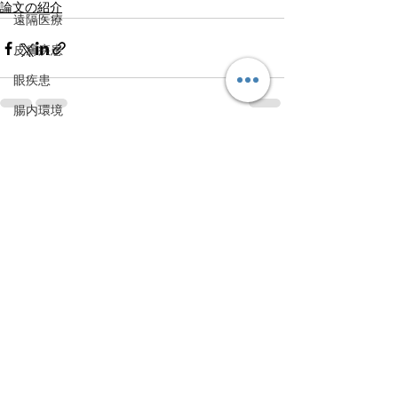
論文の紹介
遠隔医療
皮膚疾患
眼疾患
腸内環境
脳刺激療法（電気・磁気含む）
すべて表示
最新記事
パンデミック
統合失調感情障害
片頭痛
新型コロナウィルス感染症
動物
喫煙
不登校
線維性筋痛症