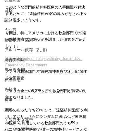
発達障害
このような専門的精神科医療の入手困難を解決
自殺
するために、“遠隔精神医療”の導入がなされるケ
認知症
ースも多いようです。
うつ病
今回は、特にアメリカにおける救急部門での“遠
隔精神医療”の実施状況を調査した研究をご紹介
薬物依存（乱用）
します。
アルコール依存（乱用）
National Study of Telepsychiatry Use in U.S. 
統合失調症
Emergency Departments
児童思春期
アメリカ救急部門の“遠隔精神医療”の利用に関す
る全国調査
神経疾患
高齢者
アメリカ全土の5,375ヶ所の救急部門が調査の対
象となりました。
食事
妊娠
回答のあったうち20％では、“遠隔精神医療”を利
用しており、さらにランダムに選ばれた“遠隔精
全般性不安障害
神医療”を利用している救急部門のうち59％
パニック障害
は、“遠隔精神医療”が唯一の精神科サービスとな