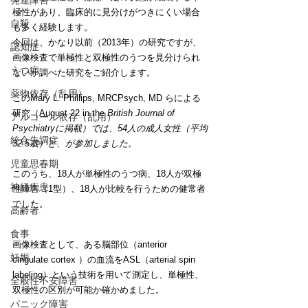
発達障害
極性があり、臨床的に見分けがつきにくい場合
自殺
も多く経験します。
今回は、かなり以前（2013年）の研究ですが、
認知症
画像検査で単極性と双極性のうつを見分けられ
うつ病
ないか調べた研究をご紹介します。
薬物依存（乱用）
このMary L. Phillips, MRCPsych, MD らによる
研究（August 22 in the 
British Journal of 
アルコール依存（乱用）
Psychiatryに掲載）では、54人の成人女性（平均
統合失調症
32.5歳）と、が参加しました。
児童思春期
このうち、18人が単極性のうつ病、18人が双極
神経疾患
性障害（1型）、18人が比較を行うための健常者
でした。
高齢者
食事
画像検査として、ある脳部位（anterior 
妊娠
cingulate cortex ）の血流をASL（arterial spin 
labeling）という技術を用いて測定し、単極性、
全般性不安障害
双極性の区別が可能か確かめました。
パニック障害