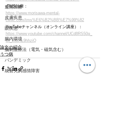
rTMS治療：
遠隔医療
https://www.morisawa-mental-
皮膚疾患
clinic.com/tms%E6%B2%BB%E7%99%82
YouTubeチャンネル（オンライン講座）：
眼疾患
https://www.youtube.com/channel/UCd8RS50q_
腸内環境
Ol_x82AL9hhziQ
論文の紹介
脳刺激療法（電気・磁気含む）
うつ病
パンデミック
統合失調感情障害
片頭痛
新型コロナウィルス感染症
動物
すべて表示
最新記事
喫煙
不登校
線維性筋痛症