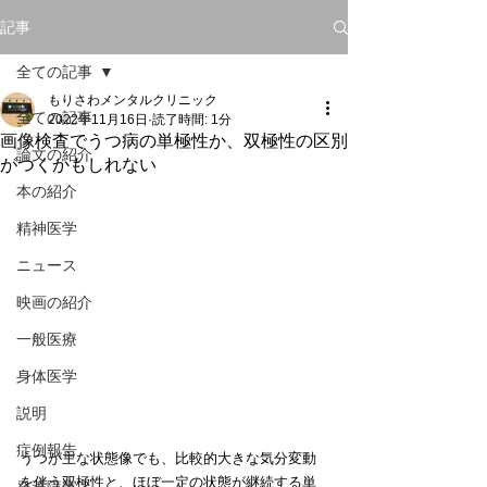
記事
全ての記事
もりさわメンタルクリニック
全ての記事
2022年11月16日
読了時間: 1分
画像検査でうつ病の単極性か、双極性の区別
論文の紹介
がつくかもしれない
本の紹介
精神医学
ニュース
映画の紹介
一般医療
身体医学
説明
症例報告
うつが主な状態像でも、比較的大きな気分変動
を伴う双極性と、ほぼ一定の状態が継続する単