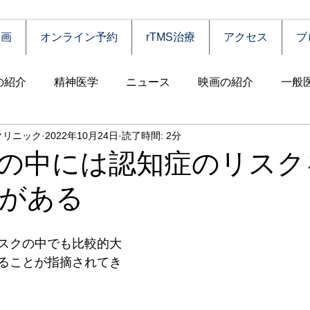
動画
オンライン予約
rTMS治療
アクセス
ブ
の紹介
精神医学
ニュース
映画の紹介
一般
クリニック
2022年10月24日
読了時間: 2分
害
自殺
認知症
うつ病
薬物依存（乱用）
の中には認知症のリスク
がある
統合失調症
児童思春期
神経疾患
高齢者
食
スクの中でも比較的大
障害
摂食障害
強迫性障害
社交不安障害
心
ることが指摘されてき
害）
睡眠障害
ADHD