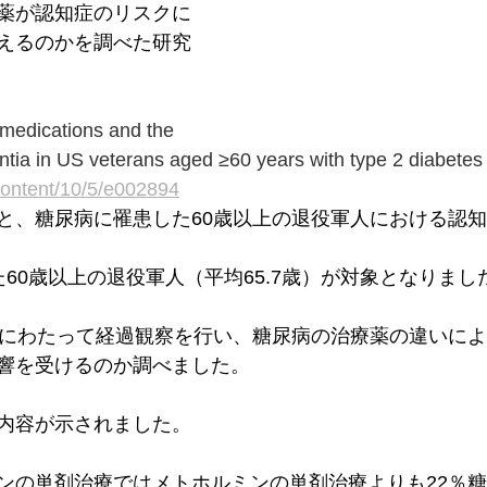
薬が認知症のリスクに
えるのかを調べた研究
 medications and the 
entia in US veterans aged ≥60 years with type 2 diabetes
content/10/5/e002894
と、糖尿病に罹患した60歳以上の退役軍人における認
60歳以上の退役軍人（平均65.7歳）が対象となりまし
間にわたって経過観察を行い、糖尿病の治療薬の違いに
響を受けるのか調べました。
内容が示されました。
ンの単剤治療ではメトホルミンの単剤治療よりも22％