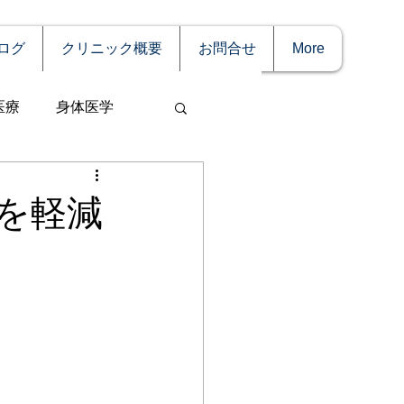
ログ
クリニック概要
お問合せ
More
医療
身体医学
を軽減
事
妊娠
理療法