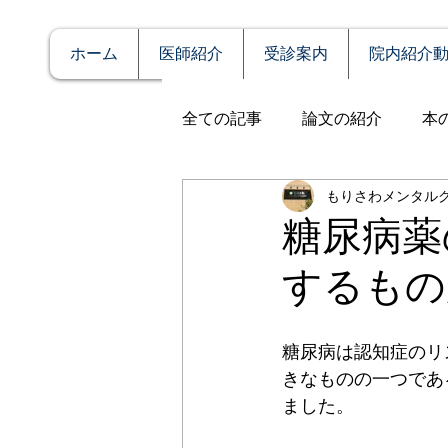
ホーム
医師紹介
受診案内
院内紹介
全ての記事
論文の紹介
本
もりさわメンタル
説明
症例報告
発達障
糖尿病薬
するもの
アルコール依存（乱用）
糖尿病は認知症のリ
全般性不安障害
パニック
きなものの一つであ
ました。
PTSD（心的外傷後ストレス障