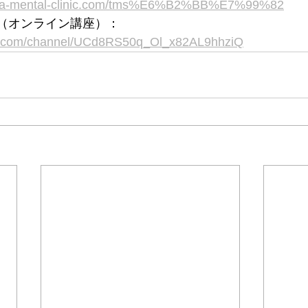
awa-mental-clinic.com/tms%E6%B2%BB%E7%99%82
ネル（オンライン講座）：
be.com/channel/UCd8RS50q_Ol_x82AL9hhziQ