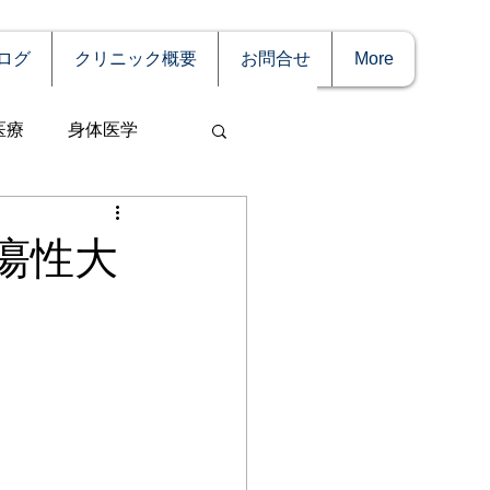
ログ
クリニック概要
お問合せ
More
医療
身体医学
瘍性大
事
妊娠
理療法