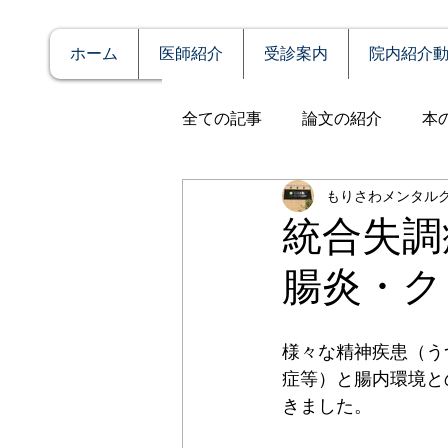
ホーム
医師紹介
受診案内
院内紹介
全ての記事
論文の紹介
本
もりさわメンタル
説明
症例報告
発達障
統合失調
腸炎・ク
アルコール依存（乱用）
様々な精神疾患（う
全般性不安障害
パニック
症等）と腸内環境と
きました。
PTSD（心的外傷後ストレス障