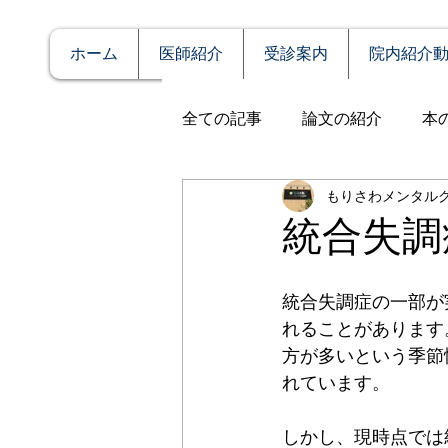
ホーム
医師紹介
受診案内
院内紹介
全ての記事
論文の紹介
本
もりさわメンタル
説明
症例報告
発達障
統合失調
アルコール依存（乱用）
統合失調症の一部が
れることがあります
方が多いという季節
全般性不安障害
パニック
れています。
しかし、現時点では
PTSD（心的外傷後ストレス障