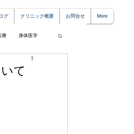
ログ
クリニック概要
お問合せ
More
医療
身体医学
ついて
事
妊娠
理療法