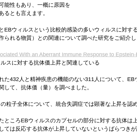
可能性もあり、一概に原因を
あるとも言えます。
とEBウィルスという比較的感染の多いウィルスに対す
作られる物質）との関連について調べた研究をご紹介し
sociated With an Aberrant Immune Response to Epstein-
ィルスに対する抗体価上昇と関連している
れた432人と精神疾患の機能のない311人について、E
関して、抗体価（量）を調べました。
スの粒子全体について、統合失調症では顕著な上昇を認
たところEBウィルスのカプセルの部分に対する抗体は
しては反応する抗体が上昇していないというばらつきが