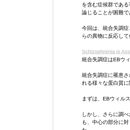
を含む症候群である
論じることが困難で
今回は、統合失調症
らの異物に反応して
Schizophrenia is As
統合失調症はEBウ
統合失調症に罹患さ
れる様々な蛋白質に
まずは、EBウィル
しかし、さらに調べ
も、中心の部分に対