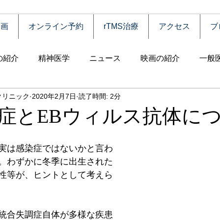
動画
オンライン予約
rTMS治療
アクセス
ブ
の紹介
精神医学
ニュース
映画の紹介
一般
クリニック
2020年2月7日
読了時間: 2分
害
自殺
認知症
うつ病
薬物依存（乱用）
症とEBウィルス抗体に
統合失調症
児童思春期
神経疾患
高齢者
食
実は感染症ではないかと言わ
。わずかに冬季に出生された
性等が、ヒントとして考えら
障害
摂食障害
強迫性障害
社交不安障害
心
統合失調症自体が多様な疾患
害）
睡眠障害
ADHD