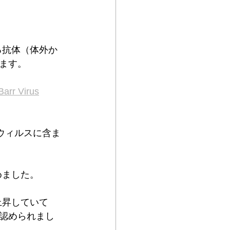
る抗体（体外か
ます。
Barr Virus
Bウィルスに含ま
めました。
上昇していて
認められまし