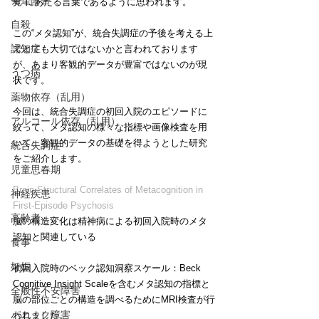
発達障害
覚”にあたる言葉であるように思われます。
自殺
この“メタ認知”が、統合失調症の予後を考える上
認知症
でとても大切ではないかと言われております
が、あまり客観的データが豊富ではないのが現
うつ病
状です。
薬物依存（乱用）
今回は、統合失調症の初回入院のエピソードに
アルコール依存（乱用）
絞って、メタ認知の様々な指標や画像検査を用
いて、客観的データの基礎を得ようとした研究
統合失調症
をご紹介します。
児童思春期
Brain Structural Correlates of Metacognition in 
神経疾患
First-Episode Psychosis
高齢者
脳の構造変化は精神病による初回入院時のメタ
認知と関連している
食事
妊娠
初回入院時のベック認知洞察スケール：Beck 
Cognitive Insight Scaleを含むメタ認知の指標と
全般性不安障害
脳の部位ごとの構造を調べるためにMRI検査が行
パニック障害
われました。