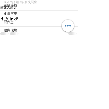
#メタ認知
#統合失調症
遠隔医療
論文の紹介
皮膚疾患
眼疾患
腸内環境
脳刺激療法（電気・磁気含む）
すべて表示
最新記事
パンデミック
統合失調感情障害
片頭痛
新型コロナウィルス感染症
動物
喫煙
不登校
線維性筋痛症