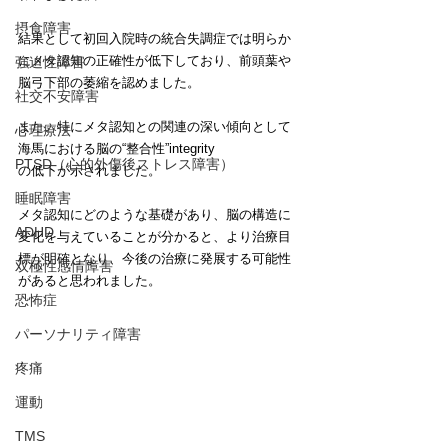
摂食障害
結果として初回入院時の統合失調症では明らか
にメタ認知の正確性が低下しており、前頭葉や
強迫性障害
脳弓下部の萎縮を認めました。
社交不安障害
また、特にメタ認知との関連の深い傾向として
心理療法
海馬における脳の“整合性”integrity
PTSD（心的外傷後ストレス障害）
の低下が示されました。
睡眠障害
メタ認知にどのような基礎があり、脳の構造に
ADHD
変化を与えていることが分かると、より治療目
標が明確となり、今後の治療に発展する可能性
双極性感情障害
があると思われました。
恐怖症
パーソナリティ障害
疼痛
運動
TMS