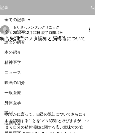
記事
全ての記事
もりさわメンタルクリニック
全ての記事
2019年12月22日
読了時間: 2分
統合失調症のメタ認知と脳構造について
論文の紹介
本の紹介
精神医学
ニュース
映画の紹介
一般医療
身体医学
説明
大まかに言って、自己の認知についてさらにそ
れを認知することを“メタ認知”と呼びますが、つ
症例報告
まり自分の精神活動に関する広い意味での“自