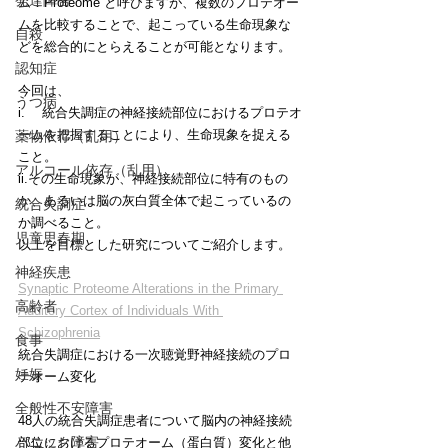
発達障害
ム：Proteome”と呼びますが、複数のプロテオー
ムを比較することで、起こっている生命現象な
自殺
どを総合的にとらえることが可能となります。
認知症
今回は、
うつ病
i. 　統合失調症の神経接続部位におけるプロテオ
ームを把握することにより、生命現象を捉える
薬物依存（乱用）
こと。
アルコール依存（乱用）
ii.その生命現象が、神経接続部位に特有のもの
か、あるいは脳の灰白質全体で起こっているの
統合失調症
か調べること。
児童思春期
以上を目標とした研究についてご紹介します。
神経疾患
Synaptic Proteome Alterations in the Primary 
高齢者
Auditory Cortex of Individuals With 
Schizophrenia
食事
統合失調症における一次聴覚野神経接続のプロ
妊娠
テオーム変化
全般性不安障害
48人の統合失調症患者について脳内の神経接続
パニック障害
部位におけるプロテオーム（蛋白質）変化と他