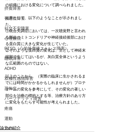
の組織における変化について調べられました。
摂食障害
結果として、以下のようなことが示されまし
強迫性障害
た。
社交不安障害
①統合失調症においては、一次聴覚野と言われ
る部位のミトコンドリアや神経接続後部におけ
心理療法
る蛋白質に大きな変化が生じていた。
PTSD（心的外傷後ストレス障害）
②そのような蛋白質の変化は、主として神経末
端部で生じてはいるが、灰白質全体というよう
睡眠障害
な広範囲のものではない。
ADHD
以上のことから、（実際の臨床に生かされるま
双極性感情障害
でには時間がかかるかもしれませんが）プロテ
恐怖症
オームの変化を参考にして、その変化の著しい
部位を治療の標的とする等、治療方針のあり方
パーソナリティ障害
に変化をもたらす可能性が考えられました。
疼痛
運動
論文の紹介
TMS