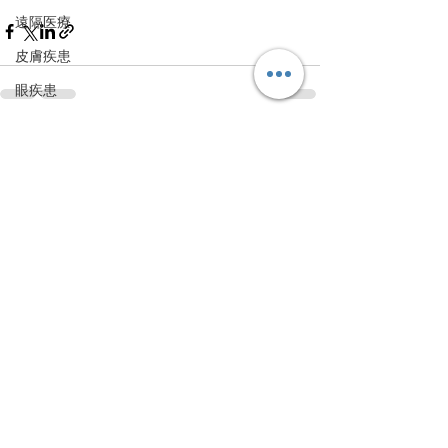
遠隔医療
皮膚疾患
眼疾患
腸内環境
すべて表示
最新記事
脳刺激療法（電気・磁気含む）
パンデミック
統合失調感情障害
片頭痛
新型コロナウィルス感染症
動物
喫煙
不登校
線維性筋痛症