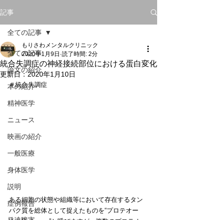
記事
全ての記事
もりさわメンタルクリニック
全ての記事
2020年1月9日
読了時間: 2分
統合失調症の神経接続部位における蛋白変化
論文の紹介
更新日：
2020年1月10日
＃統合失調症
本の紹介
精神医学
ニュース
映画の紹介
一般医療
身体医学
説明
ある細胞の状態や組織等において存在するタン
症例報告
パク質を総体として捉えたものを“プロテオー