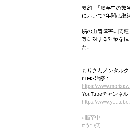
要約: 『脳卒中の
において7年間は継
脳の血管障害に関連
等に対する対策を抗
た。
もりさわメンタルク
rTMS治療：
https://www.moris
YouTubeチャン
https://www.youtu
#脳卒中
#うつ病