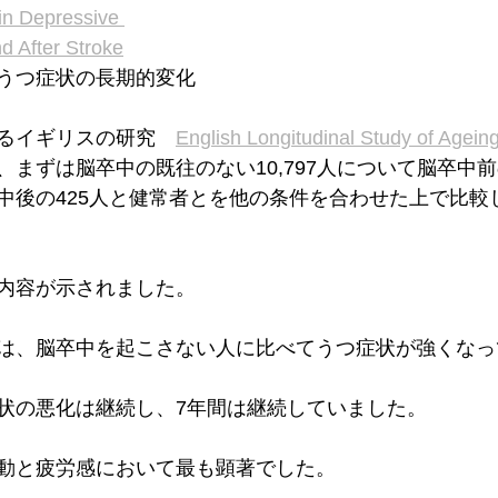
n Depressive 
 After Stroke
うつ症状の長期的変化
るイギリスの研究　
English Longitudinal Study of Agein
、まずは脳卒中の既往のない10,797人について脳卒中
中後の425人と健常者とを他の条件を合わせた上で比較
内容が示されました。
は、脳卒中を起こさない人に比べてうつ症状が強くなっ
状の悪化は継続し、7年間は継続していました。
動と疲労感において最も顕著でした。