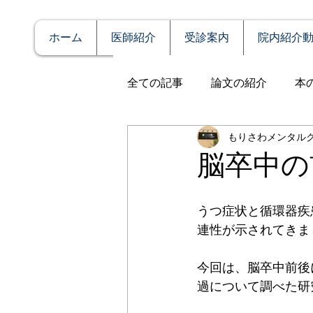
ホーム
医師紹介
受診案内
院内紹介
全ての記事
論文の紹介
本
もりさわメンタル
説明
症例報告
発達障
脳卒中の
アルコール依存（乱用）
うつ症状と循環器疾
連性が示されてきま
全般性不安障害
パニック
今回は、脳卒中前後
過について調べた研
PTSD（心的外傷後ストレス障