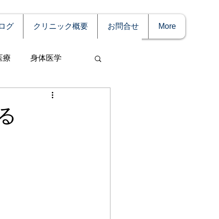
ログ
クリニック概要
お問合せ
More
医療
身体医学
る
事
妊娠
理療法