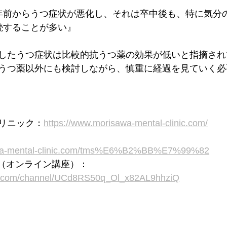
数年前からうつ症状が悪化し、それは卒中後も、特に気分
続することが多い』
したうつ症状は比較的抗うつ薬の効果が低いと指摘され
うつ薬以外にも検討しながら、慎重に経過を見ていく必
リニック：
https://www.morisawa-mental-clinic.com/
awa-mental-clinic.com/tms%E6%B2%BB%E7%99%82
ネル（オンライン講座）：
be.com/channel/UCd8RS50q_Ol_x82AL9hhziQ