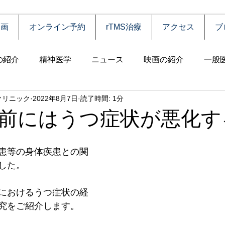
動画
オンライン予約
rTMS治療
アクセス
ブ
の紹介
精神医学
ニュース
映画の紹介
一般
クリニック
2022年8月7日
読了時間: 1分
害
自殺
認知症
うつ病
薬物依存（乱用）
前にはうつ症状が悪化す
統合失調症
児童思春期
神経疾患
高齢者
食
患等の身体疾患との関
した。
障害
摂食障害
強迫性障害
社交不安障害
心
におけるうつ症状の経
究をご紹介します。
害）
睡眠障害
ADHD