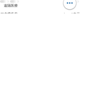
遠隔医療
皮膚疾患
すべて表示
最新記事
眼疾患
腸内環境
脳刺激療法（電気・磁気含む）
パンデミック
統合失調感情障害
片頭痛
新型コロナウィルス感染症
動物
喫煙
不登校
線維性筋痛症