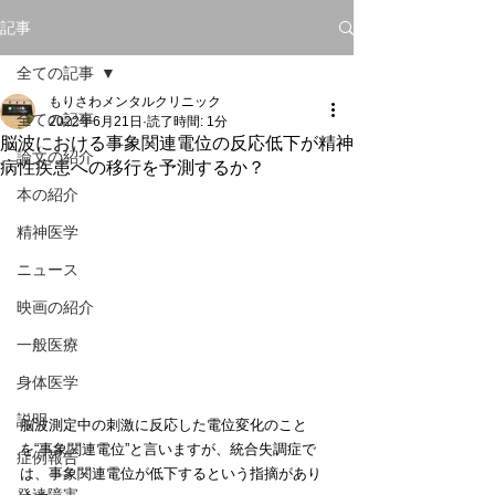
記事
全ての記事
もりさわメンタルクリニック
全ての記事
2022年6月21日
読了時間: 1分
脳波における事象関連電位の反応低下が精神
論文の紹介
病性疾患への移行を予測するか？
本の紹介
精神医学
ニュース
映画の紹介
一般医療
身体医学
説明
脳波測定中の刺激に反応した電位変化のこと
を“事象関連電位”と言いますが、統合失調症で
症例報告
は、事象関連電位が低下するという指摘があり