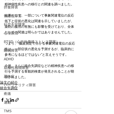
精神病性疾患への移行との関連を調べました。
摂食障害
結果として、一部について事象関連電位の反応
強迫性障害
低下と症状の悪化は関連を示していましたが、
社交不安障害
薬剤の服用の有無にも影響を受けており、全体
としての関連は明らかではありませんでした。
心理療法
PTSD（心的外傷後ストレス障害）
つまり、“脳波測定で分かる事象関連電位の反応
性は、一部症状の悪化を予測するが、臨床的に
睡眠障害
参考になるほどではない”と言えそうです。
ADHD
今後、さらに統合失調症などの精神疾患への移
双極性感情障害
行を予測する客観的検査が発見されることが期
恐怖症
待されました。
論文の紹介
パーソナリティ障害
統合失調症
疼痛
運動
TMS