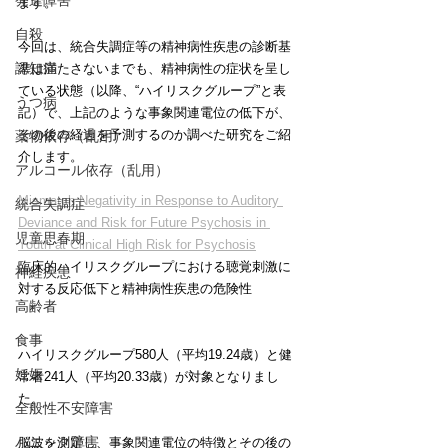
発達障害
ます。
自殺
今回は、統合失調症等の精神病性疾患の診断基
認知症
準は満たさないまでも、精神病性の症状を呈し
ている状態（以降、“ハイリスクグループ”と表
うつ病
記）で、上記のような事象関連電位の低下が、
その後の経過を予測するのか調べた研究をご紹
薬物依存（乱用）
介します。
アルコール依存（乱用）
Mismatch Negativity in Response to Auditory 
統合失調症
Deviance and Risk for Future Psychosis in 
児童思春期
Youth at Clinical High Risk for Psychosis
臨床的ハイリスクグループにおける聴覚刺激に
神経疾患
対する反応低下と精神病性疾患の危険性
高齢者
食事
ハイリスクグループ580人（平均19.24歳）と健
妊娠
常者241人（平均20.33歳）が対象となりまし
た。
全般性不安障害
パニック障害
脳波を測定し、事象関連電位の特徴とその後の