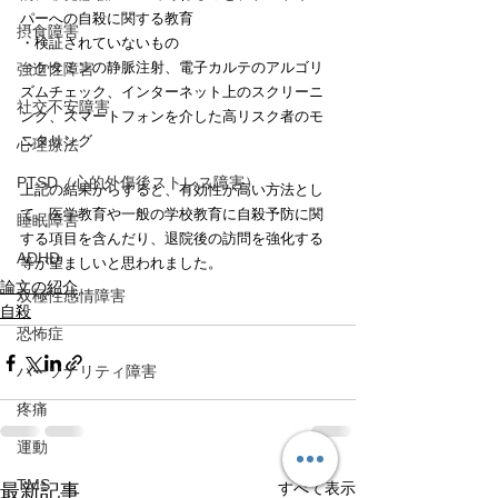
パーへの自殺に関する教育
摂食障害
・検証されていないもの
⇒ケタミンの静脈注射、電子カルテのアルゴリ
強迫性障害
ズムチェック、インターネット上のスクリーニ
社交不安障害
ング、スマートフォンを介した高リスク者のモ
ニタリング
心理療法
PTSD（心的外傷後ストレス障害）
上記の結果からすると、有効性が高い方法とし
て、医学教育や一般の学校教育に自殺予防に関
睡眠障害
する項目を含んだり、退院後の訪問を強化する
ADHD
等が望ましいと思われました。
論文の紹介
双極性感情障害
自殺
恐怖症
パーソナリティ障害
疼痛
運動
TMS
すべて表示
最新記事