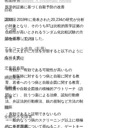
発達障害
Based Strategies: A Systematic Review
医学的証拠に基づく自殺予防の改善
自殺
認知症
2005～2019年に発表された20,234の研究が分析
の対象となり、そのうち97は比較的医学証拠の
うつ病
信頼性が高いとされるランダム化比較試験の方
法を採用していました。
薬物依存（乱用）
アルコール依存（乱用）
非常に大まかに方法を分類すると以下のように
なります。
統合失調症
児童思春期
・有効か、有効である可能性が高いもの
⇒一般医師に対するうつ病と自殺に関する教
神経疾患
育、若者へのうつ病と自殺企図に関する教育、
高齢者
退院後や自殺企図後の積極的アウトリーチ（訪
問など）、抗うつ薬による治療、認知行動療
食事
法、弁証法的行動療法、銃の規制など方法の制
妊娠
限
・有効であると証明できないもの
全般性不安障害
⇒一般的なうつ病のスクリーニング以上に積極
パニック障害
的に希死念慮について尋ねること、ゲートキー