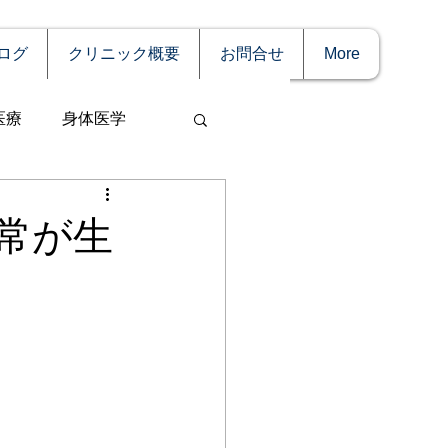
ログ
クリニック概要
お問合せ
More
医療
身体医学
常が生
事
妊娠
理療法