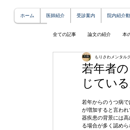
ホーム
医師紹介
受診案内
院内紹介
全ての記事
論文の紹介
本
もりさわメンタル
説明
症例報告
発達障
若年者の
じている
アルコール依存（乱用）
若年からのうつ病で
全般性不安障害
パニック
が増加すると言われ
器疾患の背景には高
る場合が多く認めら
PTSD（心的外傷後ストレス障