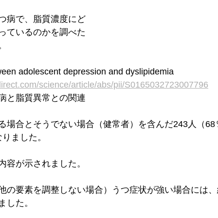
つ病で、脂質濃度にど
っているのかを調べた
。
ween adolescent depression and dyslipidemia
direct.com/science/article/abs/pii/S0165032723007796
病と脂質異常との関連
る場合とそうでない場合（健常者）を含んだ243人（6
となりました。
内容が示されました。
他の要素を調整しない場合）うつ症状が強い場合には、
ました。