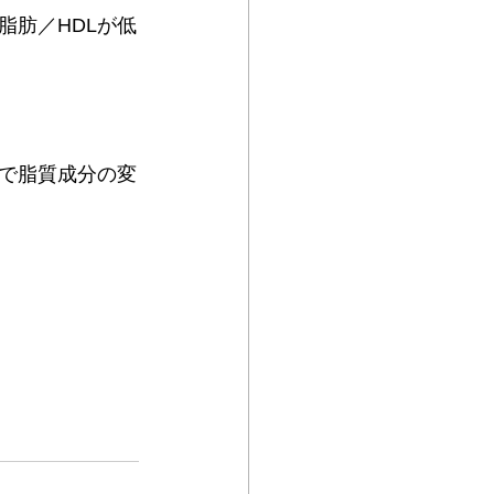
脂肪／HDLが低
で脂質成分の変