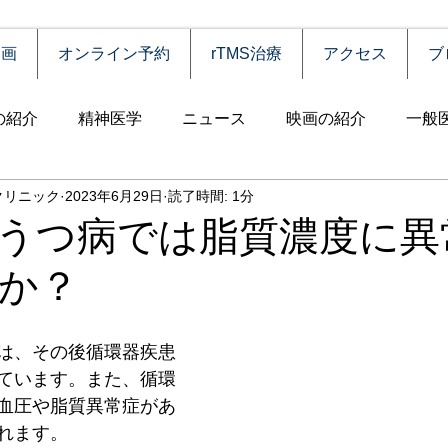
動画
オンライン予約
rTMS治療
アクセス
ブ
の紹介
精神医学
ニュース
映画の紹介
一般
クリニック
2023年6月29日
読了時間: 1分
害
自殺
認知症
うつ病
薬物依存（乱用）
うつ病では脂質濃度に異
か？
統合失調症
児童思春期
神経疾患
高齢者
食
は、その後循環器疾患
障害
摂食障害
強迫性障害
社交不安障害
心
ています。また、循環
血圧や脂質異常症があ
れます。
害）
睡眠障害
ADHD