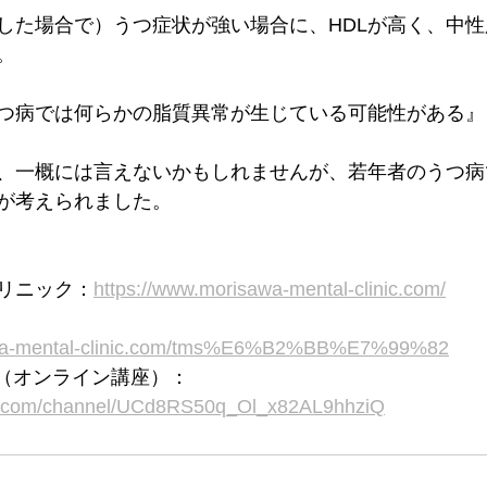
した場合で）うつ症状が強い場合に、HDLが高く、中性
。
つ病では何らかの脂質異常が生じている可能性がある』
、一概には言えないかもしれませんが、若年者のうつ病
が考えられました。
リニック：
https://www.morisawa-mental-clinic.com/
awa-mental-clinic.com/tms%E6%B2%BB%E7%99%82
ネル（オンライン講座）：
be.com/channel/UCd8RS50q_Ol_x82AL9hhziQ