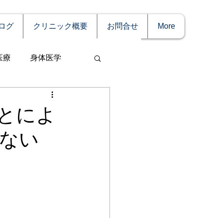
ログ
クリニック概要
お問合せ
More
医療
身体医学
とによ
ない
事
妊娠
理療法