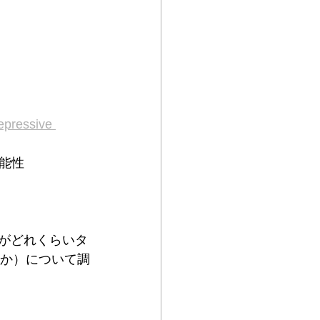
depressive 
能性
子がどれくらいタ
るか）について調