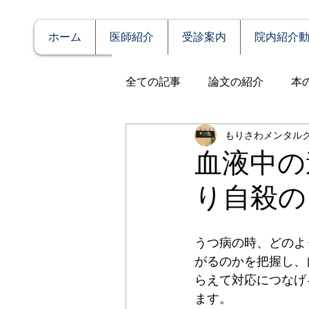
ホーム
医師紹介
受診案内
院内紹介
全ての記事
論文の紹介
本
もりさわメンタル
説明
症例報告
発達障
血液中の
り自殺の
アルコール依存（乱用）
うつ病の時、どのよ
全般性不安障害
パニック
がるのかを把握し、
らえて対応につなげ
ます。
PTSD（心的外傷後ストレス障