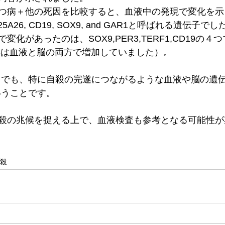
つ病＋他の死因を比較すると、血液中の発現で変化を示
LC25A26, CD19, SOX9, and GAR1と呼ばれる遺伝子でし
化があったのは、SOX9,PER3,TERF1,CD19の４
R3は血液と脳の両方で増加していました）。
中でも、特に自殺の完遂につながるような血液や脳の遺
いうことです。
殺の兆候を捉える上で、血液検査も参考となる可能性が
殺