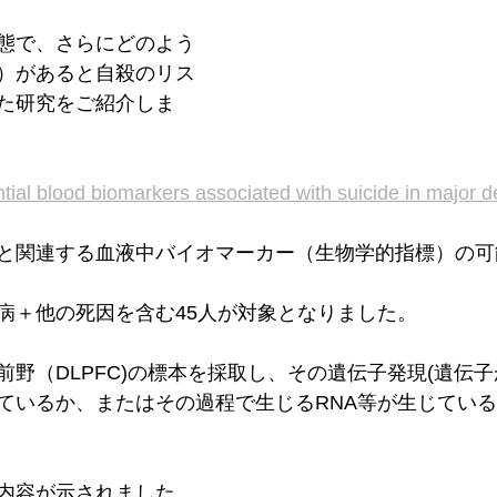
態で、さらにどのよう
）があると自殺のリス
た研究をご紹介しま
ential blood biomarkers associated with suicide in major 
と関連する血液中バイオマーカー（生物学的指標）の可
病＋他の死因を含む45人が対象となりました。
前野（DLPFC)の標本を採取し、その遺伝子発現(遺伝
ているか、またはその過程で生じるRNA等が生じてい
内容が示されました。