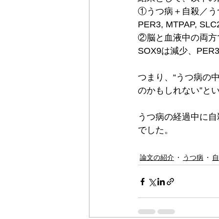
①うつ病＋自殺／う
PER3, MTPAP, S
②脳と血液中の両方で変
SOX9は減少、PE
つまり、“うつ病の
のかもしれない”と
うつ病の経過中に自
でした。
論文の紹介
うつ病
自