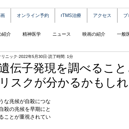
動画
オンライン予約
rTMS治療
アクセス
ブ
の紹介
精神医学
ニュース
映画の紹介
一般
クリニック
2022年5月30日
読了時間: 1分
害
自殺
認知症
うつ病
薬物依存（乱用）
遺伝子発現を調べること
リスクが分かるかもしれ
統合失調症
児童思春期
神経疾患
高齢者
食
うな兆候が自殺につな
障害
摂食障害
強迫性障害
社交不安障害
心
自殺の兆候を早期にと
ることが重視されてい
害）
睡眠障害
ADHD