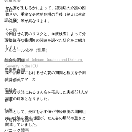
発達障害
せん妄が生じるかによって、認知症の介護の困
自殺
難さや、重篤な身体的危機の予後（例えば生命
認知症
の危険）等が異なります。
うつ病
今回はせん妄のリスクと、血液検査によって分
薬物依存（乱用）
かるような指標との関連を調べた研究をご紹介
します。
アルコール依存（乱用）
Biomarkers of Delirium Duration and Delirium 
統合失調症
Severity in the ICU
児童思春期
集中治療室におけるせん妄の期間と程度を予測
するバイオマーカー
神経疾患
高齢者
重篤な状態にあるせん妄を罹患した患者321人が
調査の対象となりました。
食事
妊娠
結果として、炎症を示す値や神経細胞の周囲組
織の状態を示す指標が、せん妄の期間や重さと
全般性不安障害
関連していました。
パニック障害