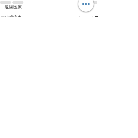
遠隔医療
皮膚疾患
すべて表示
最新記事
眼疾患
腸内環境
脳刺激療法（電気・磁気含む）
パンデミック
統合失調感情障害
片頭痛
新型コロナウィルス感染症
動物
喫煙
不登校
線維性筋痛症