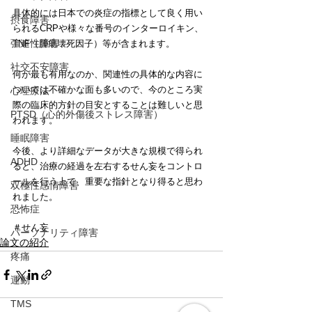
具体的には日本での炎症の指標として良く用い
摂食障害
られるCRPや様々な番号のインターロイキン、
強迫性障害
TNF（腫瘍壊死因子）等が含まれます。
社交不安障害
何が最も有用なのか、関連性の具体的な内容に
ついては不確かな面も多いので、今のところ実
心理療法
際の臨床的方針の目安とすることは難しいと思
PTSD（心的外傷後ストレス障害）
われます。
睡眠障害
今後、より詳細なデータが大きな規模で得られ
ADHD
ると、治療の経過を左右するせん妄をコントロ
ールを行う上で、重要な指針となり得ると思わ
双極性感情障害
れました。
恐怖症
＃せん妄
パーソナリティ障害
論文の紹介
疼痛
運動
TMS