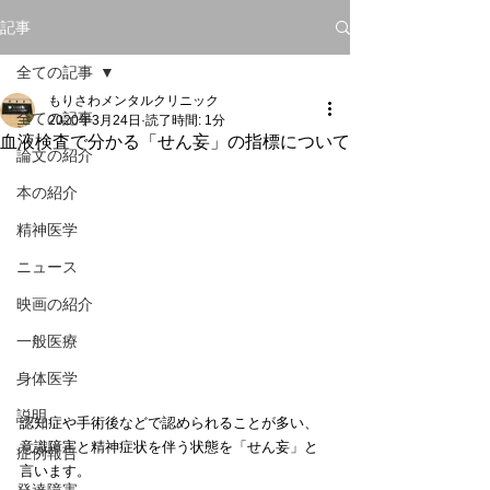
記事
全ての記事
もりさわメンタルクリニック
全ての記事
2020年3月24日
読了時間: 1分
血液検査で分かる「せん妄」の指標について
論文の紹介
本の紹介
精神医学
ニュース
映画の紹介
一般医療
身体医学
説明
認知症や手術後などで認められることが多い、
意識障害と精神症状を伴う状態を「せん妄」と
症例報告
言います。