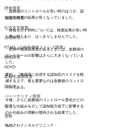
摂食障害
・血糖値のコントロールが良い時のほうが、認
知能力検査の結果が良くなっていました。
強迫性障害
社交不安障害
・体格を示すBMIについては、検査結果が良い時
も悪い時もあり、はっきりしませんでした。
心理療法
PTSD（心的外傷後ストレス障害）
・肥満や循環器疾患があるときには、血糖値の
コントロールの影響はさらに大きくなっていま
睡眠障害
した。
ADHD
要約：『糖尿病に合併する認知症のリスクを軽
双極性感情障害
減する上で、最も重要なのは血糖値のコントロ
恐怖症
ールである』
パーソナリティ障害
今後、さらに血糖値のコントロール悪化がどの
疼痛
ような仕組みを介して認知能力低下に影響する
のか仕組みの理解が期待される結果でした。
運動
もりさわメンタルクリニック：
TMS