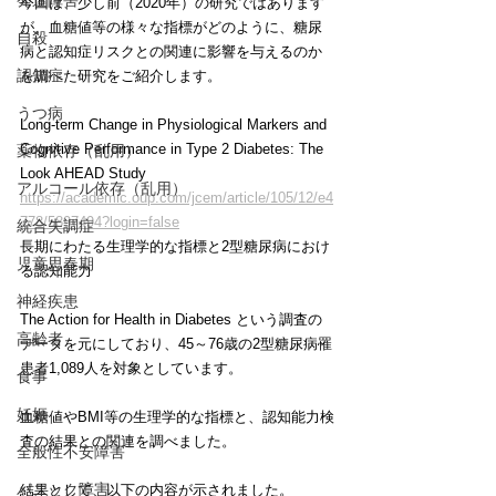
発達障害
今回は、少し前（2020年）の研究ではあります
が、血糖値等の様々な指標がどのように、糖尿
自殺
病と認知症リスクとの関連に影響を与えるのか
認知症
を調べた研究をご紹介します。
うつ病
Long-term Change in Physiological Markers and 
Cognitive Performance in Type 2 Diabetes: The 
薬物依存（乱用）
Look AHEAD Study
アルコール依存（乱用）
https://academic.oup.com/jcem/article/105/12/e4
778/5897494?login=false
統合失調症
長期にわたる生理学的な指標と2型糖尿病におけ
児童思春期
る認知能力
神経疾患
The Action for Health in Diabetes という調査の
高齢者
データを元にしており、45～76歳の2型糖尿病罹
患者1,089人を対象としています。
食事
妊娠
血糖値やBMI等の生理学的な指標と、認知能力検
査の結果との関連を調べました。
全般性不安障害
パニック障害
結果として、以下の内容が示されました。