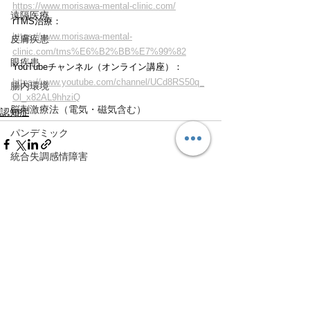
https://www.morisawa-mental-clinic.com/
遠隔医療
rTMS治療：
https://www.morisawa-mental-
皮膚疾患
clinic.com/tms%E6%B2%BB%E7%99%82
眼疾患
YouTubeチャンネル（オンライン講座）：
https://www.youtube.com/channel/UCd8RS50q_
腸内環境
Ol_x82AL9hhziQ
脳刺激療法（電気・磁気含む）
認知症
パンデミック
統合失調感情障害
片頭痛
新型コロナウィルス感染症
すべて表示
最新記事
動物
喫煙
不登校
線維性筋痛症