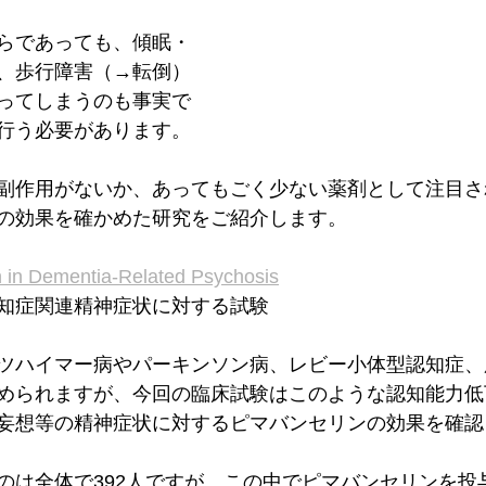
らであっても、傾眠・
、歩行障害（→転倒）
ってしまうのも事実で
行う必要があります。
副作用がないか、あってもごく少ない薬剤として注目さ
の効果を確かめた研究をご紹介します。
n in Dementia-Related Psychosis
知症関連精神症状に対する試験
ツハイマー病やパーキンソン病、レビー小体型認知症、
められますが、今回の臨床試験はこのような認知能力低
妄想等の精神症状に対するピマバンセリンの効果を確認
のは全体で392人ですが、この中でピマバンセリンを投