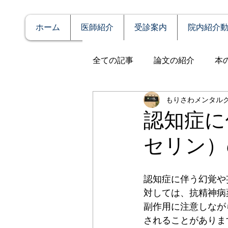
ホーム
医師紹介
受診案内
院内紹介
全ての記事
論文の紹介
本
もりさわメンタル
説明
症例報告
発達障
認知症に
セリン）
アルコール依存（乱用）
認知症に伴う幻覚や
全般性不安障害
パニック
対しては、抗精神病
副作用に注意しなが
されることがありま
PTSD（心的外傷後ストレス障