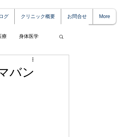
ログ
クリニック概要
お問合せ
More
医療
身体医学
マバン
事
妊娠
理療法