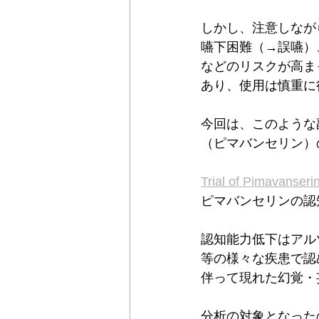
しかし、注意しなが
嚥下困難（→誤嚥）
などのリスクが高ま
あり、使用は慎重に
今回は、このような
（ピマバンセリン）
Trial of Pimavanseri
ピマバンセリンの認
認知能力低下はアル
等の様々な疾患で認
伴って現れた幻覚・
分析の対象となった