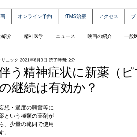
動画
オンライン予約
rTMS治療
アクセス
ブ
の紹介
精神医学
ニュース
映画の紹介
一般
クリニック
2021年8月3日
読了時間: 2分
害
自殺
認知症
うつ病
薬物依存（乱用）
伴う精神症状に新薬（ピ
の継続は有効か？
統合失調症
児童思春期
神経疾患
高齢者
食
妄想・過度の興奮等に
障害
摂食障害
強迫性障害
社交不安障害
心
薬という種類の薬剤が
ら、少量の範囲で使用
す。
害）
睡眠障害
ADHD