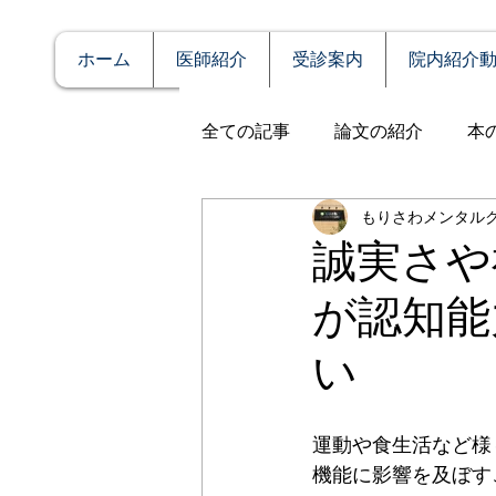
ホーム
医師紹介
受診案内
院内紹介
全ての記事
論文の紹介
本
もりさわメンタル
説明
症例報告
発達障
誠実さや
が認知能
アルコール依存（乱用）
い
全般性不安障害
パニック
運動や食生活など様
機能に影響を及ぼす
PTSD（心的外傷後ストレス障