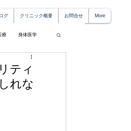
ログ
クリニック概要
お問合せ
More
医療
身体医学
リティ
しれな
事
妊娠
理療法