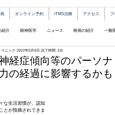
動画
オンライン予約
rTMS治療
アクセス
ブ
の紹介
精神医学
ニュース
映画の紹介
一般
クリニック
2022年5月4日
読了時間: 2分
害
自殺
認知症
うつ病
薬物依存（乱用）
神経症傾向等のパーソナ
力の経過に影響するかも
統合失調症
児童思春期
神経疾患
高齢者
食
障害
摂食障害
強迫性障害
社交不安障害
心
々な生活習慣が、認知
ことが指摘されてきま
害）
睡眠障害
ADHD