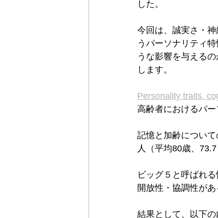
した。
今回は、誠実さ・神
うパーソナリティ特
うな影響を与えるの
します。
Personality traits, co
高齢者におけるパー
記憶と加齢についての調査 t
人（平均80歳、73
ビッグ５と呼ばれる
開放性・協調性があ
結果として、以下の