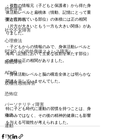
・複数の情報元（子どもと保護者）から得た身
摂食障害
体活動レベルと扁桃体（情動、記憶にとって重
要と言われている部位）の体積には正の相関
強迫性障害
（片方が大きいともう一方も大きい関係）があ
社交不安障害
りました。
心理療法
・子どもからの情報のみで、身体活動レベルと
PTSD（心的外傷後ストレス障害）
海馬（記憶において主要な役割を果たす部位）
の体積に正の相関がありました。
睡眠障害
ADHD
・身体活動レベルと脳の構造全体とは明らかな
関連を示していませんでした。
双極性感情障害
恐怖症
パーソナリティ障害
特に子ども時代に運動の習慣を持つことは、身
疼痛
体のみではなく、その後の精神的健康にも影響
を与える可能性が考えられました。
運動
TMS