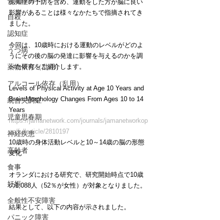
発達障害
認知症の予防を含め、運動をした方が脳に良い
影響があることは様々なかたちで指摘されてき
自殺
ました。
認知症
今回は、10歳時における運動のレベルがどのよ
うつ病
うにその後の脳の発達に影響を与えるのかを調
べた研究をご紹介します。
薬物依存（乱用）
アルコール依存（乱用）
Levels of Physical Activity at Age 10 Years and 
Brain Morphology Changes From Ages 10 to 14 
統合失調症
Years
児童思春期
https://jamanetwork.com/journals/jamanetworkop
en/fullarticle/2810197
神経疾患
10歳時の身体活動レベルと10～14歳の脳の形態
高齢者
変化
食事
オランダにおける研究で、研究開始時点で10歳
妊娠
の1,088人（52％が女性）が対象となりました。
全般性不安障害
結果として、以下の内容が示されました。
パニック障害