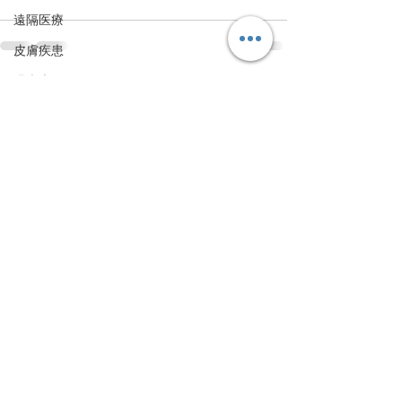
遠隔医療
皮膚疾患
眼疾患
すべて表示
最新記事
腸内環境
脳刺激療法（電気・磁気含む）
パンデミック
統合失調感情障害
片頭痛
新型コロナウィルス感染症
動物
喫煙
不登校
線維性筋痛症