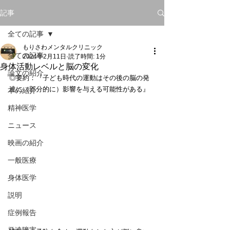
記事
全ての記事
もりさわメンタルクリニック
全ての記事
2024年2月11日
読了時間: 1分
身体活動レベルと脳の変化
論文の紹介
◎要約：『子ども時代の運動はその後の脳の発
達に（部分的に）影響を与える可能性がある』
本の紹介
精神医学
ニュース
映画の紹介
一般医療
身体医学
説明
症例報告