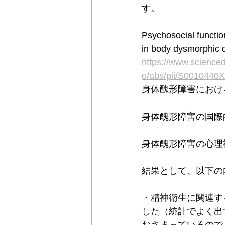
す。
Psychosocial function
in body dysmorphic 
https://www.scienced
e/abs/pii/S001044
身体醜形障害におけ
身体醜形障害の国際
身体醜形障害の心理
結果として、以下の
・精神衛生に関連す
した（統計でよく出て