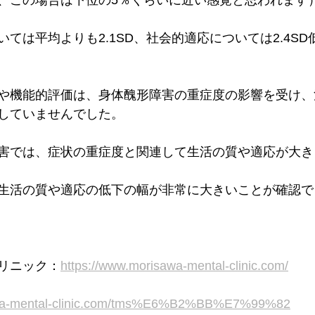
、この場合は下位の5％くらいに近い感覚と思われます
ては平均よりも2.1SD、社会的適応については2.4S
や機能的評価は、身体醜形障害の重症度の影響を受け、
していませんでした。
害では、症状の重症度と関連して生活の質や適応が大き
生活の質や適応の低下の幅が非常に大きいことが確認で
リニック：
https://www.morisawa-mental-clinic.com/
awa-mental-clinic.com/tms%E6%B2%BB%E7%99%82