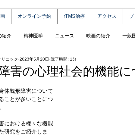
動画
オンライン予約
rTMS治療
アクセス
ブ
の紹介
精神医学
ニュース
映画の紹介
一般
クリニック
2023年5月20日
読了時間: 1分
害
自殺
認知症
うつ病
薬物依存（乱用）
障害の心理社会的機能に
統合失調症
児童思春期
神経疾患
高齢者
食
身体醜形障害について
ることが多いことにつ
。
障害
摂食障害
強迫性障害
社交不安障害
心
害における様々な機能
た研究をご紹介しま
害）
睡眠障害
ADHD