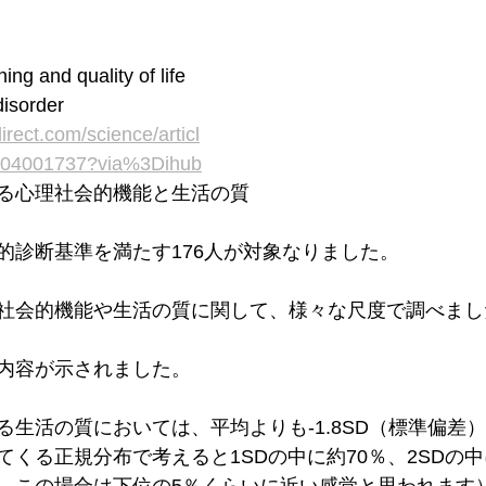
ing and quality of life 
disorder
irect.com/science/articl
0X04001737?via%3Dihub
る心理社会的機能と生活の質
的診断基準を満たす176人が対象なりました。
社会的機能や生活の質に関して、様々な尺度で調べまし
内容が示されました。
る生活の質においては、平均よりも-1.8SD（標準偏差
くる正規分布で考えると1SDの中に約70％、2SDの中