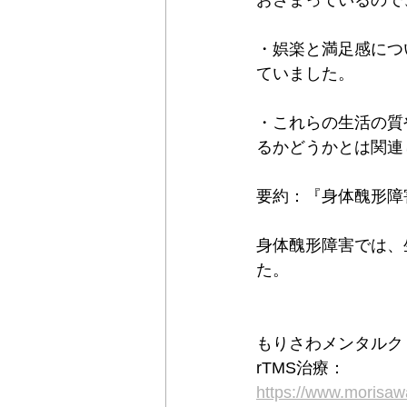
おさまっているので
・娯楽と満足感につい
ていました。
・これらの生活の質
るかどうかとは関連
要約：『身体醜形障
身体醜形障害では、
た。
もりさわメンタルク
rTMS治療：
https://www.moris