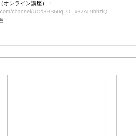
ネル（オンライン講座）：
be.com/channel/UCd8RS50q_Ol_x82AL9hhziQ
害