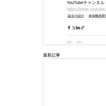
YouTubeチャン
https://www.youtu
論文の紹介
身体醜形障
最新記事