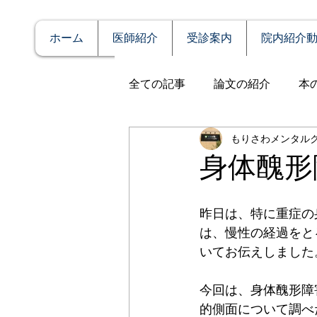
ホーム
医師紹介
受診案内
院内紹介
全ての記事
論文の紹介
本
もりさわメンタル
説明
症例報告
発達障
身体醜形
アルコール依存（乱用）
昨日は、特に重症の
は、慢性の経過をと
いてお伝えしました
全般性不安障害
パニック
今回は、身体醜形障
的側面について調べ
PTSD（心的外傷後ストレス障