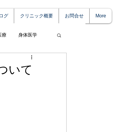
ログ
クリニック概要
お問合せ
More
医療
身体医学
ついて
事
妊娠
理療法