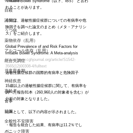
発達障害
 Irritable Bowel Syndrome（以下、IBS）”と言わ
れることがあります。
自殺
認知症
今回は、過敏性腸症候群についての有病率や危
険因子を調べた論文のまとめ（メタ・アナリシ
うつ病
ス）をご紹介します。
薬物依存（乱用）
Global Prevalence of and Risk Factors for 
アルコール依存（乱用）
Irritable Bowel Syndrome: A Meta-analysis
https://www.cghjournal.org/article/S1542-
統合失調症
3565(12)00308-4/fulltext
児童思春期
過敏性腸症候群の国際的有病率と危険因子
神経疾患
15歳以上の過敏性腸症候群に関して、有病率を
高齢者
調べた報告81本（260,960人の対象者を含む）が
分析の対象となりました。
食事
妊娠
結果として、以下の内容が示されました。
全般性不安障害
・報告を統合した結果、有病率は11.2％でし
パニック障害
た。