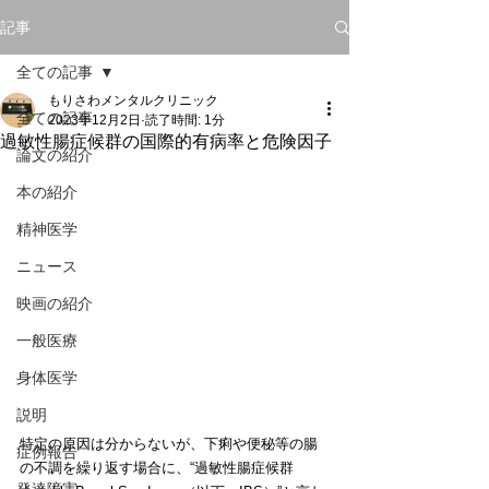
記事
全ての記事
もりさわメンタルクリニック
全ての記事
2023年12月2日
読了時間: 1分
過敏性腸症候群の国際的有病率と危険因子
論文の紹介
本の紹介
精神医学
ニュース
映画の紹介
一般医療
身体医学
説明
特定の原因は分からないが、下痢や便秘等の腸
症例報告
の不調を繰り返す場合に、“過敏性腸症候群 