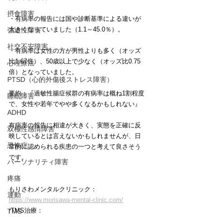
摂食障害
・有病率の報告には国や診断基準による違いが
大きくなっていました（1.1～45.0％）。
強迫性障害
社交不安障害
・有病率は女性の方が男性よりも多く（オッズ
比1.67倍）、50歳以上で少なく（オッズ比0.75
心理療法
倍）となっていました。
PTSD（心的外傷後ストレス障害）
要約：『過敏性腸症候群の有病率は概ね1割程度
睡眠障害
で、女性や若年でやや多くなるかもしれない』
ADHD
有病率の報告に相違が大きく、実態を正確に反
双極性感情障害
映しているとは言えないかもしれませんが、日
恐怖症
常的に認められる疾患の一つと考えて良さそう
です。
パーソナリティ障害
疼痛
もりさわメンタルクリニック：
運動
https://www.morisawa-mental-clinic.com/
rTMS治療：
TMS