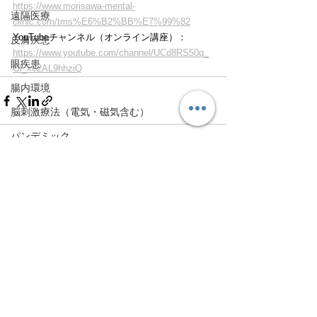
https://www.morisawa-mental-
遠隔医療
clinic.com/tms%E6%B2%BB%E7%99%82
YouTubeチャンネル（オンライン講座）：
皮膚疾患
https://www.youtube.com/channel/UCd8RS50q_
眼疾患
Ol_x82AL9hhziQ
腸内環境
脳刺激療法（電気・磁気含む）
パンデミック
統合失調感情障害
すべて表示
最新記事
片頭痛
新型コロナウィルス感染症
動物
喫煙
不登校
線維性筋痛症